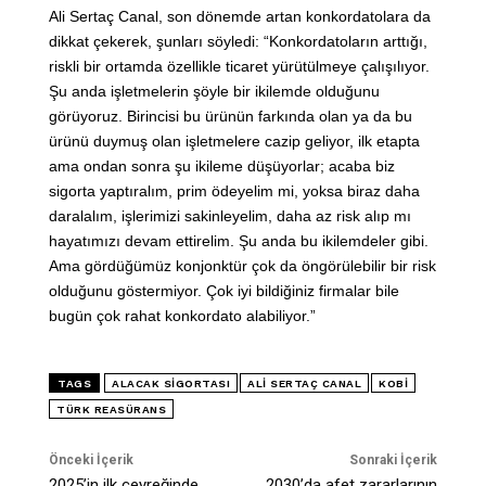
Ali Sertaç Canal, son dönemde artan konkordatolara da
dikkat çekerek, şunları söyledi: “Konkordatoların arttığı,
riskli bir ortamda özellikle ticaret yürütülmeye çalışılıyor.
Şu anda işletmelerin şöyle bir ikilemde olduğunu
görüyoruz. Birincisi bu ürünün farkında olan ya da bu
ürünü duymuş olan işletmelere cazip geliyor, ilk etapta
ama ondan sonra şu ikileme düşüyorlar; acaba biz
sigorta yaptıralım, prim ödeyelim mi, yoksa biraz daha
daralalım, işlerimizi sakinleyelim, daha az risk alıp mı
hayatımızı devam ettirelim. Şu anda bu ikilemdeler gibi.
Ama gördüğümüz konjonktür çok da öngörülebilir bir risk
olduğunu göstermiyor. Çok iyi bildiğiniz firmalar bile
bugün çok rahat konkordato alabiliyor.”
TAGS
ALACAK SIGORTASI
ALI SERTAÇ CANAL
KOBİ
TÜRK REASÜRANS
Önceki İçerik
Sonraki İçerik
2025’in ilk çeyreğinde
2030’da afet zararlarının