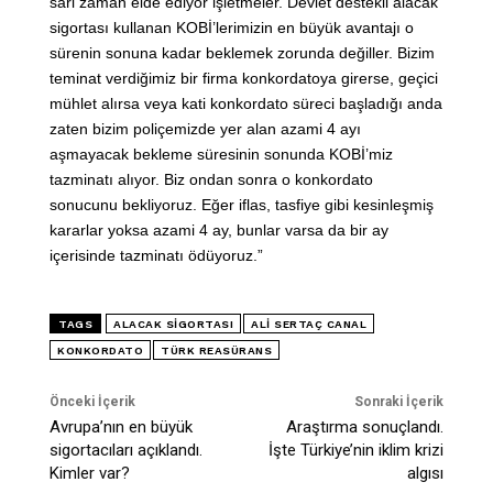
sari zaman elde ediyor işletmeler. Devlet destekli alacak
sigortası kullanan KOBİ’lerimizin en büyük avantajı o
sürenin sonuna kadar beklemek zorunda değiller. Bizim
teminat verdiğimiz bir firma konkordatoya girerse, geçici
mühlet alırsa veya kati konkordato süreci başladığı anda
zaten bizim poliçemizde yer alan azami 4 ayı
aşmayacak bekleme süresinin sonunda KOBİ’miz
tazminatı alıyor. Biz ondan sonra o konkordato
sonucunu bekliyoruz. Eğer iflas, tasfiye gibi kesinleşmiş
kararlar yoksa azami 4 ay, bunlar varsa da bir ay
içerisinde tazminatı ödüyoruz.”
TAGS
ALACAK SIGORTASI
ALI SERTAÇ CANAL
KONKORDATO
TÜRK REASÜRANS
Önceki İçerik
Sonraki İçerik
Avrupa’nın en büyük
Araştırma sonuçlandı.
sigortacıları açıklandı.
İşte Türkiye’nin iklim krizi
Kimler var?
algısı