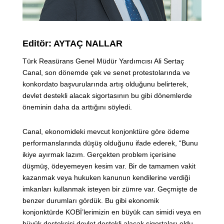
Editör: AYTAÇ NALLAR
Türk Reasürans Genel Müdür Yardımcısı Ali Sertaç
Canal, son dönemde çek ve senet protestolarında ve
konkordato başvurularında artış olduğunu belirterek,
devlet destekli alacak sigortasının bu gibi dönemlerde
öneminin daha da arttığını söyledi.
Canal, ekonomideki mevcut konjonktüre göre ödeme
performanslarında düşüş olduğunu ifade ederek, “Bunu
ikiye ayırmak lazım. Gerçekten problem içerisine
düşmüş, ödeyemeyen kesim var. Bir de tamamen vakit
kazanmak veya hukuken kanunun kendilerine verdiği
imkanları kullanmak isteyen bir zümre var. Geçmişte de
benzer durumları gördük. Bu gibi ekonomik
konjonktürde KOBİ’lerimizin en büyük can simidi veya en
büyük destekçisi devlet destekli alacak sigortaları oldu.