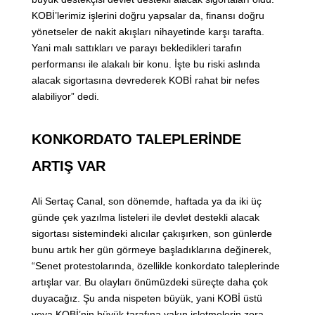
KOBİ’lerimiz işlerini doğru yapsalar da, finansı doğru
yönetseler de nakit akışları nihayetinde karşı tarafta.
Yani malı sattıkları ve parayı bekledikleri tarafın
performansı ile alakalı bir konu. İşte bu riski aslında
alacak sigortasına devrederek KOBİ rahat bir nefes
alabiliyor” dedi.
KONKORDATO TALEPLERİNDE
ARTIŞ VAR
Ali Sertaç Canal, son dönemde, haftada ya da iki üç
günde çek yazılma listeleri ile devlet destekli alacak
sigortası sistemindeki alıcılar çakışırken, son günlerde
bunu artık her gün görmeye başladıklarına değinerek,
“Senet protestolarında, özellikle konkordato taleplerinde
artışlar var. Bu olayları önümüzdeki süreçte daha çok
duyacağız. Şu anda nispeten büyük, yani KOBİ üstü
veya KOBİ’nin büyük tarafına yakın işletmelerin zora