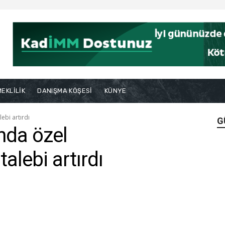
EKLİLİK
DANIŞMA KÖŞESİ
KÜNYE
ebi artırdı
G
nda özel
talebi artırdı