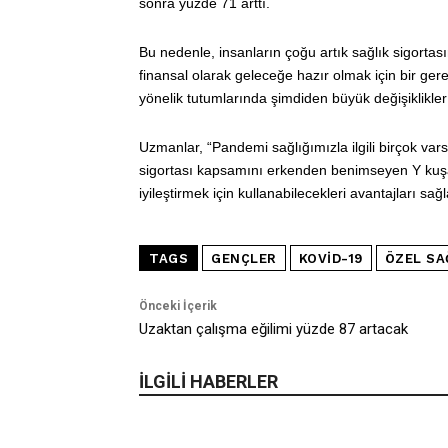
sonra yüzde 71 arttı.
Bu nedenle, insanların çoğu artık sağlık sigorta
finansal olarak geleceğe hazır olmak için bir gere
yönelik tutumlarında şimdiden büyük değişiklikler
Uzmanlar, “Pandemi sağlığımızla ilgili birçok va
sigortası kapsamını erkenden benimseyen Y kuşağ
iyileştirmek için kullanabilecekleri avantajları sağ
TAGS
GENÇLER
KOVID-19
ÖZEL SA
Önceki İçerik
Uzaktan çalışma eğilimi yüzde 87 artacak
İLGİLİ HABERLER