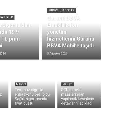
GÜNCEL HABERLER
Garanti BBVA
HABERLER
 Sigorta’dan
Emeklilik fon
rıda 19.9
yönetim
r TL prim
hizmetlerini Garanti
i
BBVA Mobil’e taşıdı
2026
5 Ağustos 2026
MANŞET
MANŞET
Temmuz sigorta
SGK, emekli
z
enflasyonu belli oldu:
maaşlarından
Sağlık sigortasında
yapılacak kesintinin
fiyat düştü
detaylarını açıkladı