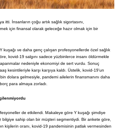
 itti. İnsanların çoğu artık sağlık sigortasını,
ek için finansal olarak geleceğe hazır olmak için bir
 Y kuşağı ve daha genç çalışan profesyonellerde özel sağlık
göre, kovid-19 salgını sadece yüzbinlerce insanı öldürmekle
kapanmalar nedeniyle ekonomiyi de sert vurdu. Sonuç
aş kesintileriyle karşı karşıya kaldı. Üstelik, kovid-19’un
z bin dolara gelmesiyle, pandemi ailelerin finansmanını daha
ı borç para almaya zorladı.
lgilenmiyordu
esyoneller de etkilendi. Makaleye göre Y kuşağı şimdiye
z bilgiye sahip olan bir müşteri segmentiydi. Bir ankete göre,
enen kişilerin oranı, kovid-19 pandemisinin patlak vermesinden