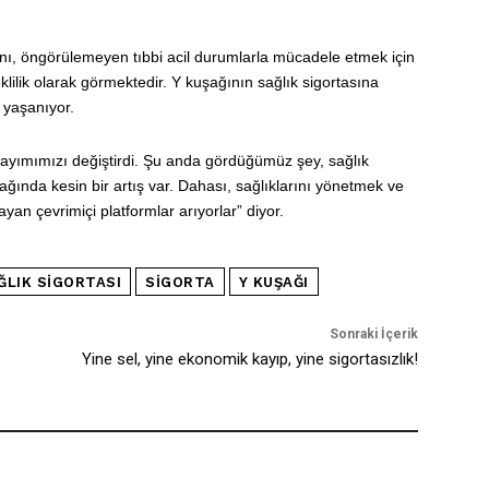
sını, öngörülemeyen tıbbi acil durumlarla mücadele etmek için
klilik olarak görmektedir. Y kuşağının sağlık sigortasına
 yaşanıyor.
rsayımımızı değiştirdi. Şu anda gördüğümüz şey, sağlık
ında kesin bir artış var. Dahası, sağlıklarını yönetmek ve
layan çevrimiçi platformlar arıyorlar” diyor.
ĞLIK SIGORTASI
SIGORTA
Y KUŞAĞI
Sonraki İçerik
Yine sel, yine ekonomik kayıp, yine sigortasızlık!