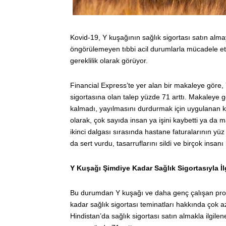
Kovid-19, Y kuşağının sağlık sigortası satın almaya
öngörülemeyen tıbbi acil durumlarla mücadele etm
gereklilik olarak görüyor.
Financial Express’te yer alan bir makaleye göre,
sigortasına olan talep yüzde 71 arttı. Makaleye 
kalmadı, yayılmasını durdurmak için uygulanan 
olarak, çok sayıda insan ya işini kaybetti ya da ma
ikinci dalgası sırasında hastane faturalarının yü
da sert vurdu, tasarruflarını sildi ve birçok insan
Y Kuşağı Şimdiye Kadar Sağlık Sigortasıyla İ
Bu durumdan Y kuşağı ve daha genç çalışan prof
kadar sağlık sigortası teminatları hakkında çok a
Hindistan’da sağlık sigortası satın almakla ilgil