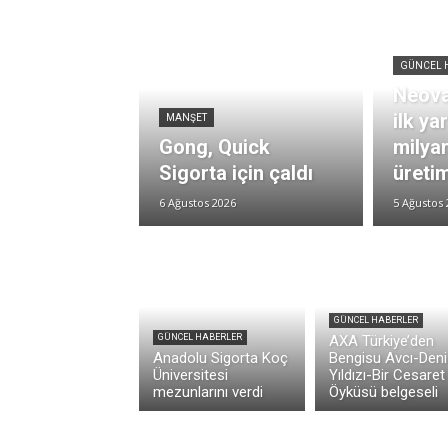
GÜNCEL 
Neova
ilk ya
MANŞET
Gong, Quick
milya
Sigorta için çaldı
üretim
6 Ağustos 2026
5 Ağustos 
GÜNCEL HABERLER
GÜNCEL HABERLER
AXA Türkiye’den
Anadolu Sigorta Koç
Bengisu Avcı-Deni
Üniversitesi
Yıldızı-Bir Cesaret
mezunlarını verdi
Öyküsü belgeseli