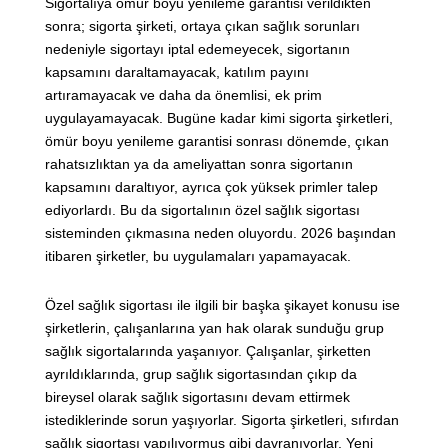
Sigortalıya ömür boyu yenileme garantisi verildikten
sonra; sigorta şirketi, ortaya çıkan sağlık sorunları
nedeniyle sigortayı iptal edemeyecek, sigortanın
kapsamını daraltamayacak, katılım payını
artıramayacak ve daha da önemlisi, ek prim
uygulayamayacak. Bugüne kadar kimi sigorta şirketleri,
ömür boyu yenileme garantisi sonrası dönemde, çıkan
rahatsızlıktan ya da ameliyattan sonra sigortanın
kapsamını daraltıyor, ayrıca çok yüksek primler talep
ediyorlardı. Bu da sigortalının özel sağlık sigortası
sisteminden çıkmasına neden oluyordu. 2026 başından
itibaren şirketler, bu uygulamaları yapamayacak.
Özel sağlık sigortası ile ilgili bir başka şikayet konusu ise
şirketlerin, çalışanlarına yan hak olarak sunduğu grup
sağlık sigortalarında yaşanıyor. Çalışanlar, şirketten
ayrıldıklarında, grup sağlık sigortasından çıkıp da
bireysel olarak sağlık sigortasını devam ettirmek
istediklerinde sorun yaşıyorlar. Sigorta şirketleri, sıfırdan
sağlık sigortası yapılıyormuş gibi davranıyorlar. Yeni