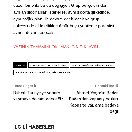
düzenleme ile bu da değişiyor. Grup poliçelerinden
ayrılan sigortalılar, isterlerse, aynı sigorta şirketinde,
aynı sağlık planı ile devam edebilecek ve grup
poliçesinde elde ettikleri ömür boyu yenileme garantisi
aynen devam edecek.
YAZININ TAMAMINI OKUMAK İÇİN TIKLAYIN
TAGS
ÖMÜR BOYU YENILEME
ÖZEL SAĞLIK SIGORTASI
TAMAMLAYICI SAĞLIK SIGORTASI
Önceki İçerik
Sonraki İçerik
Buberl: Türkiye’ye yatırım
Ahmet Yaşar’ın Baden
yapmaya devam edeceğiz
Baden’dan kapanış notları:
Kapasite var, ama bedava
değil
İLGİLİ HABERLER