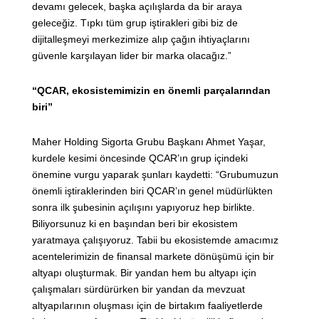
devamı gelecek, başka açılışlarda da bir araya
geleceğiz. Tıpkı tüm grup iştirakleri gibi biz de
dijitalleşmeyi merkezimize alıp çağın ihtiyaçlarını
güvenle karşılayan lider bir marka olacağız.”
“QCAR, ekosistemimizin en önemli parçalarından
biri”
Maher Holding Sigorta Grubu Başkanı Ahmet Yaşar,
kurdele kesimi öncesinde QCAR’ın grup içindeki
önemine vurgu yaparak şunları kaydetti: “Grubumuzun
önemli iştiraklerinden biri QCAR’ın genel müdürlükten
sonra ilk şubesinin açılışını yapıyoruz hep birlikte.
Biliyorsunuz ki en başından beri bir ekosistem
yaratmaya çalışıyoruz. Tabii bu ekosistemde amacımız
acentelerimizin de finansal markete dönüşümü için bir
altyapı oluşturmak. Bir yandan hem bu altyapı için
çalışmaları sürdürürken bir yandan da mevzuat
altyapılarının oluşması için de birtakım faaliyetlerde