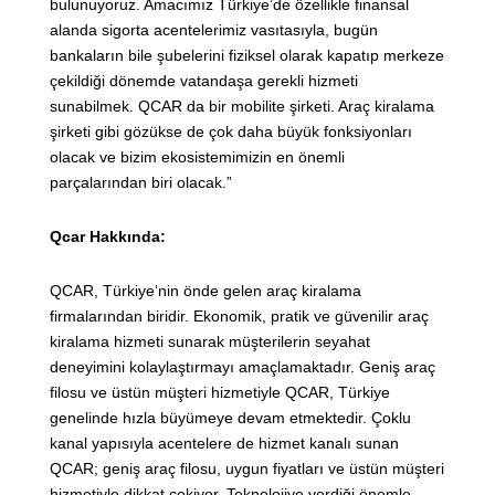
bulunuyoruz. Amacımız Türkiye’de özellikle finansal
alanda sigorta acentelerimiz vasıtasıyla, bugün
bankaların bile şubelerini fiziksel olarak kapatıp merkeze
çekildiği dönemde vatandaşa gerekli hizmeti
sunabilmek. QCAR da bir mobilite şirketi. Araç kiralama
şirketi gibi gözükse de çok daha büyük fonksiyonları
olacak ve bizim ekosistemimizin en önemli
parçalarından biri olacak.”
Qcar Hakkında:
QCAR, Türkiye’nin önde gelen araç kiralama
firmalarından biridir. Ekonomik, pratik ve güvenilir araç
kiralama hizmeti sunarak müşterilerin seyahat
deneyimini kolaylaştırmayı amaçlamaktadır. Geniş araç
filosu ve üstün müşteri hizmetiyle QCAR, Türkiye
genelinde hızla büyümeye devam etmektedir. Çoklu
kanal yapısıyla acentelere de hizmet kanalı sunan
QCAR; geniş araç filosu, uygun fiyatları ve üstün müşteri
hizmetiyle dikkat çekiyor. Teknolojiye verdiği önemle