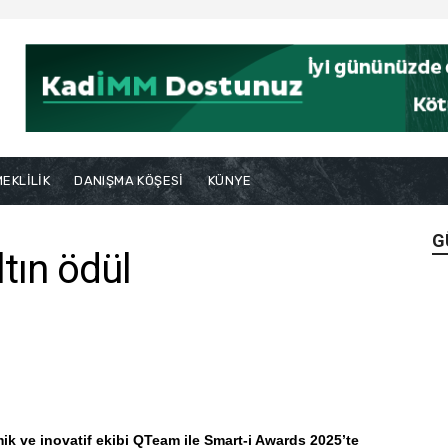
EKLİLİK
DANIŞMA KÖŞESİ
KÜNYE
G
ltın ödül
ik ve inovatif ekibi QTeam ile Smart-i Awards 2025’te