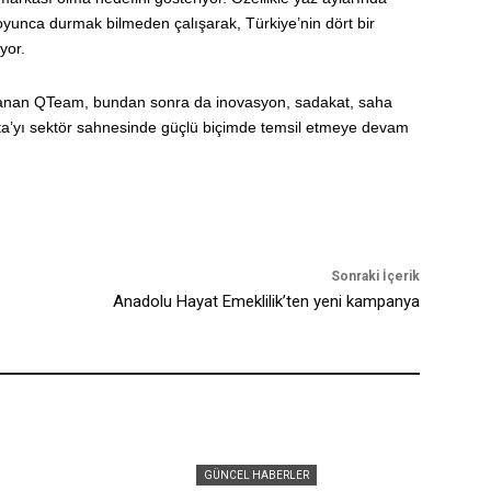
unca durmak bilmeden çalışarak, Türkiye’nin dört bir
yor.
azanan QTeam, bundan sonra da inovasyon, sadakat, saha
orta’yı sektör sahnesinde güçlü biçimde temsil etmeye devam
Sonraki İçerik
Anadolu Hayat Emeklilik’ten yeni kampanya
GÜNCEL HABERLER