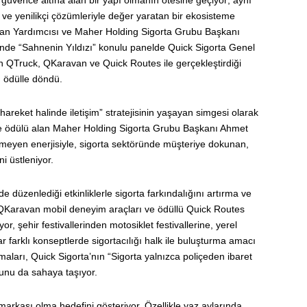
e yenilikçi çözümleriyle değer yaratan bir ekosisteme
aşkan Yardımcısı ve Maher Holding Sigorta Grubu Başkanı
rende “Sahnenin Yıldızı” konulu panelde Quick Sigorta Genel
 QTruck, QKaravan ve Quick Routes ile gerçekleştirdiği
n ödülle döndü.
hareket halinde iletişim” stratejisinin yaşayan simgesi olarak
ikte ödülü alan Maher Holding Sigorta Grubu Başkanı Ahmet
ilmeyen enerjisiyle, sigorta sektöründe müşteriye dokunan,
i üstleniyor.
 düzenlediği etkinliklerle sigorta farkındalığını artırma ve
 QKaravan mobil deneyim araçları ve ödüllü Quick Routes
or, şehir festivallerinden motosiklet festivallerine, yerel
 farklı konseptlerde sigortacılığı halk ile buluşturma amacı
maları, Quick Sigorta’nın “Sigorta yalnızca poliçeden ibaret
nunu da sahaya taşıyor.
rkası olma hedefini gösteriyor. Özellikle yaz aylarında