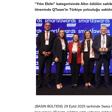
“Yılın Ekibi” kategorisinde Altın ödülün sahib
töreninde QTeam’in Türkiye yolculuğu sektör
(BASIN BÜLTENİ) 29 Eylül 2025 tarihinde Swiss Ot
konuşması “Sigorta sektörü artık yalnızca riskler