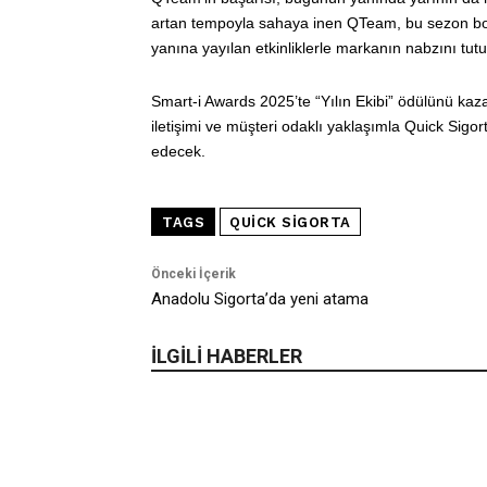
artan tempoyla sahaya inen QTeam, bu sezon boy
yanına yayılan etkinliklerle markanın nabzını tutu
Smart-i Awards 2025’te “Yılın Ekibi” ödülünü k
iletişimi ve müşteri odaklı yaklaşımla Quick Sig
edecek.
TAGS
QUICK SIGORTA
Önceki İçerik
Anadolu Sigorta’da yeni atama
İLGİLİ HABERLER