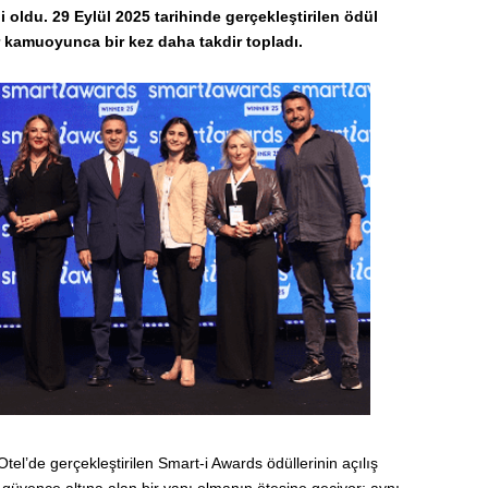
i oldu. 29 Eylül 2025 tarihinde gerçekleştirilen ödül
 kamuoyunca bir kez daha takdir topladı.
el’de gerçekleştirilen Smart-i Awards ödüllerinin açılış
i güvence altına alan bir yapı olmanın ötesine geçiyor; aynı