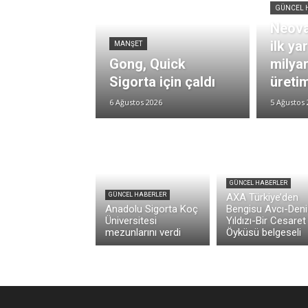
GÜNCEL 
Neova
ilk ya
MANŞET
Gong, Quick
milya
Sigorta için çaldı
üretim
6 Ağustos 2026
5 Ağustos 
GÜNCEL HABERLER
GÜNCEL HABERLER
AXA Türkiye’den
Anadolu Sigorta Koç
Bengisu Avcı-Deni
Üniversitesi
Yıldızı-Bir Cesaret
mezunlarını verdi
Öyküsü belgeseli