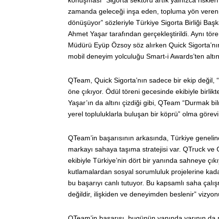
zamanda geleceği inşa eden, topluma yön veren v
dönüşüyor” sözleriyle Türkiye Sigorta Birliği B
Ahmet Yaşar tarafından gerçekleştirildi. Aynı tö
Müdürü Eyüp Özsoy söz alırken Quick Sigorta’nın
mobil deneyim yolculuğu Smart-i Awards’ten altı
QTeam, Quick Sigorta’nın sadece bir ekip değil, “
öne çıkıyor. Ödül töreni gecesinde ekibiyle birl
Yaşar’ın da altını çizdiği gibi, QTeam “Durmak b
yerel topluluklarla buluşan bir köprü” olma görevin
QTeam’in başarısının arkasında, Türkiye genelinde
markayı sahaya taşıma stratejisi var. QTruck ve
ekibiyle Türkiye’nin dört bir yanında sahneye çıkıy
kutlamalardan sosyal sorumluluk projelerine kadar
bu başarıyı canlı tutuyor. Bu kapsamlı saha çalış
değildir, ilişkiden ve deneyimden beslenir” vizyo
QTeam’in başarısı, bugünün yanında yarının da ma