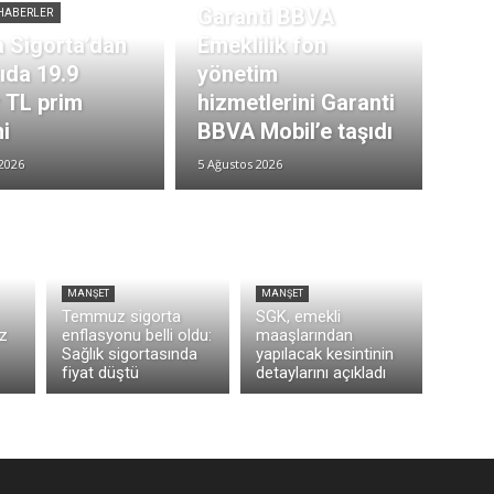
Garanti BBVA
HABERLER
 Sigorta’dan
Emeklilik fon
rıda 19.9
yönetim
r TL prim
hizmetlerini Garanti
i
BBVA Mobil’e taşıdı
2026
5 Ağustos 2026
MANŞET
MANŞET
Temmuz sigorta
SGK, emekli
z
enflasyonu belli oldu:
maaşlarından
Sağlık sigortasında
yapılacak kesintinin
fiyat düştü
detaylarını açıkladı