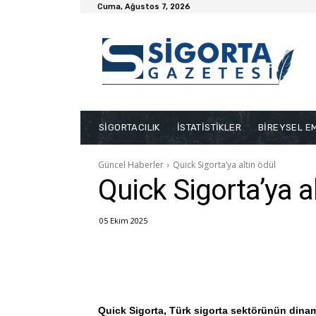
Cuma, Ağustos 7, 2026
SİGORTACILIK
İSTATİSTİKLER
BİREYSEL EM
Güncel Haberler
Quick Sigorta’ya altın ödül
Quick Sigorta’ya a
05 Ekim 2025
Quick Sigorta, Türk sigorta sektörünün dinam