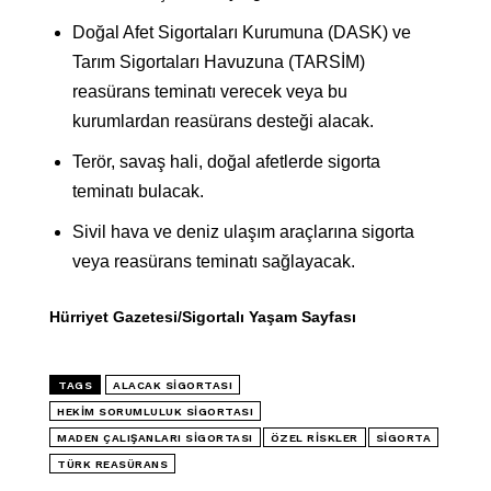
Doğal Afet Sigortaları Kurumuna (DASK) ve
Tarım Sigortaları Havuzuna (TARSİM)
reasürans teminatı verecek veya bu
kurumlardan reasürans desteği alacak.
Terör, savaş hali, doğal afetlerde sigorta
teminatı bulacak.
Sivil hava ve deniz ulaşım araçlarına sigorta
veya reasürans teminatı sağlayacak.
Hürriyet Gazetesi/Sigortalı Yaşam Sayfası
TAGS
ALACAK SIGORTASI
HEKIM SORUMLULUK SIGORTASI
MADEN ÇALIŞANLARI SIGORTASI
ÖZEL RISKLER
SIGORTA
TÜRK REASÜRANS