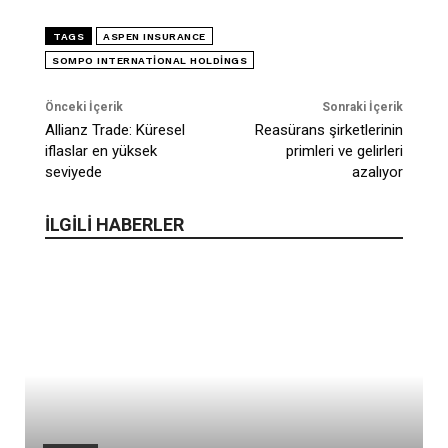
TAGS
ASPEN INSURANCE
SOMPO INTERNATIONAL HOLDINGS
Önceki İçerik
Sonraki İçerik
Allianz Trade: Küresel
Reasürans şirketlerinin
iflaslar en yüksek
primleri ve gelirleri
seviyede
azalıyor
İLGİLİ HABERLER