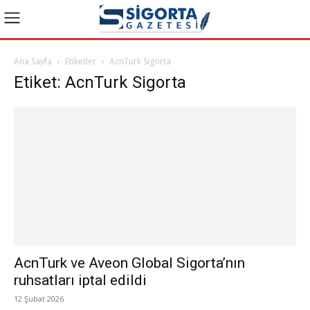
Ana Sayfa
Etiketler
AcnTurk Sigorta
Etiket: AcnTurk Sigorta
AcnTurk ve Aveon Global Sigorta’nın
ruhsatları iptal edildi
12 Şubat 2026