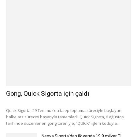
Gong, Quick Sigorta için çaldı
Quick Sigorta, 29 Temmuz’da talep toplama süreciyle başlayan
halka arz sürecini başarıyla tamamladı. Quick Sigorta, 6 Ağustos
tarihinde düzenlenen gong töreniyle, “QUICK” işlem koduyla...
Neova Sigorta’dan ilk yarıda 19.9 milyar TL