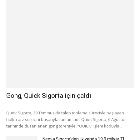
Gong, Quick Sigorta için çaldı
Quick Sigorta, 29 Temmuz’da talep toplama süreciyle başlayan
halka arz sürecini başarıyla tamamladı. Quick Sigorta, 6 Ağustos
tarihinde düzenlenen gong töreniyle, “QUICK” işlem koduyla...
Neova Sigorta’dan ilk yarıda 19.9 milyar TL