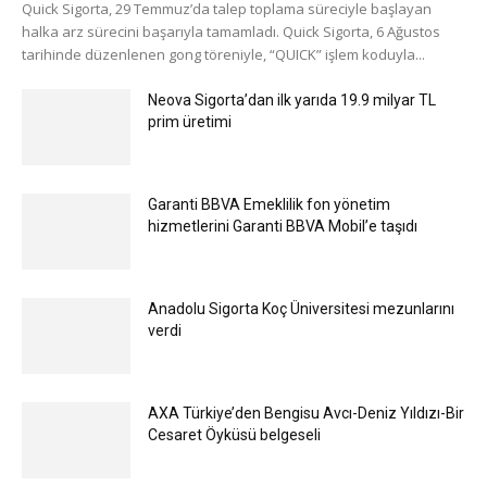
Quick Sigorta, 29 Temmuz’da talep toplama süreciyle başlayan
halka arz sürecini başarıyla tamamladı. Quick Sigorta, 6 Ağustos
tarihinde düzenlenen gong töreniyle, “QUICK” işlem koduyla...
Neova Sigorta’dan ilk yarıda 19.9 milyar TL
prim üretimi
Garanti BBVA Emeklilik fon yönetim
hizmetlerini Garanti BBVA Mobil’e taşıdı
Anadolu Sigorta Koç Üniversitesi mezunlarını
verdi
AXA Türkiye’den Bengisu Avcı-Deniz Yıldızı-Bir
Cesaret Öyküsü belgeseli