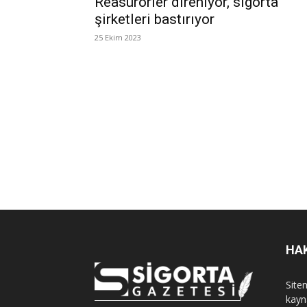
Reasürörler direniyor, sigorta
şirketleri bastırıyor
25 Ekim 2023
HA
Sitem
kayn