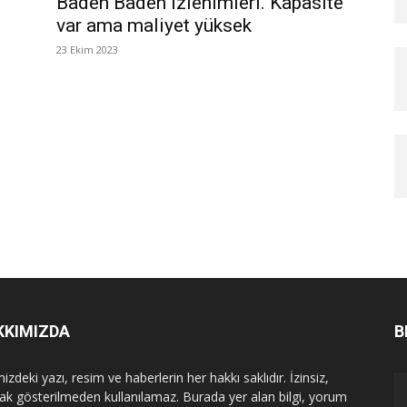
Baden Baden izlenimleri. Kapasite
var ama maliyet yüksek
23 Ekim 2023
KKIMIZDA
B
izdeki yazı, resim ve haberlerin her hakkı saklıdır. İzinsiz,
ak gösterilmeden kullanılamaz. Burada yer alan bilgi, yorum