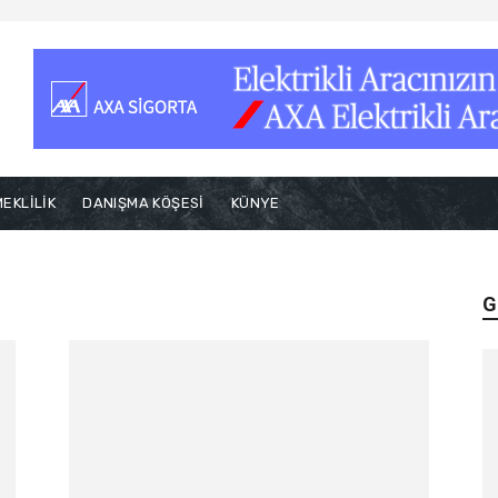
EKLİLİK
DANIŞMA KÖŞESİ
KÜNYE
G