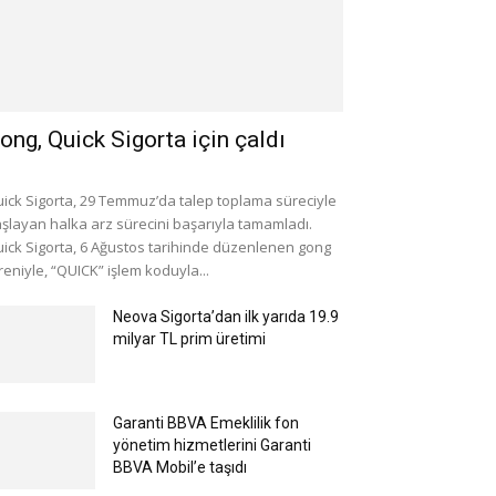
ong, Quick Sigorta için çaldı
ick Sigorta, 29 Temmuz’da talep toplama süreciyle
şlayan halka arz sürecini başarıyla tamamladı.
ick Sigorta, 6 Ağustos tarihinde düzenlenen gong
reniyle, “QUICK” işlem koduyla...
Neova Sigorta’dan ilk yarıda 19.9
milyar TL prim üretimi
Garanti BBVA Emeklilik fon
yönetim hizmetlerini Garanti
BBVA Mobil’e taşıdı