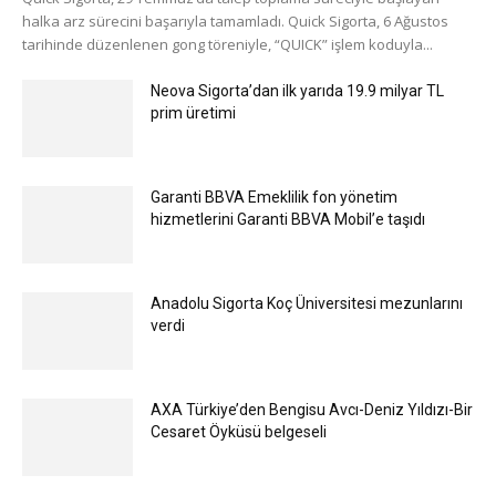
halka arz sürecini başarıyla tamamladı. Quick Sigorta, 6 Ağustos
tarihinde düzenlenen gong töreniyle, “QUICK” işlem koduyla...
Neova Sigorta’dan ilk yarıda 19.9 milyar TL
prim üretimi
Garanti BBVA Emeklilik fon yönetim
hizmetlerini Garanti BBVA Mobil’e taşıdı
Anadolu Sigorta Koç Üniversitesi mezunlarını
verdi
AXA Türkiye’den Bengisu Avcı-Deniz Yıldızı-Bir
Cesaret Öyküsü belgeseli