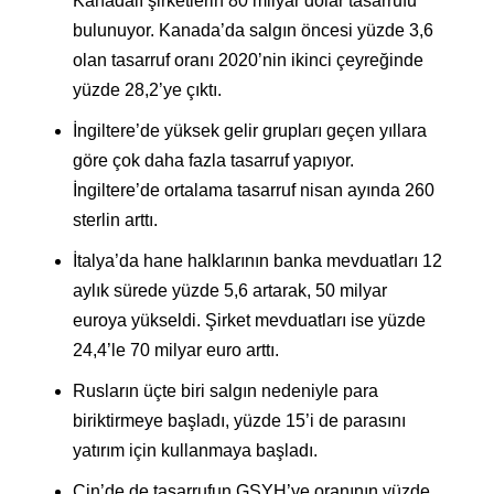
Kanadalı şirketlerin 80 milyar dolar tasarrufu
bulunuyor. Kanada’da salgın öncesi yüzde 3,6
olan tasarruf oranı 2020’nin ikinci çeyreğinde
yüzde 28,2’ye çıktı.
İngiltere’de yüksek gelir grupları geçen yıllara
göre çok daha fazla tasarruf yapıyor.
İngiltere’de ortalama tasarruf nisan ayında 260
sterlin arttı.
İtalya’da hane halklarının banka mevduatları 12
aylık sürede yüzde 5,6 artarak, 50 milyar
euroya yükseldi. Şirket mevduatları ise yüzde
24,4’le 70 milyar euro arttı.
Rusların üçte biri salgın nedeniyle para
biriktirmeye başladı, yüzde 15’i de parasını
yatırım için kullanmaya başladı.
Çin’de de tasarrufun GSYH’ye oranının yüzde