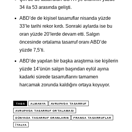
34 ila 53 arasında gelişti.
ABD’de de kişisel tasarruflar nisanda yüzde
33’le tarihi rekor kırdı. Sonraki aylarda ise bu
oran yüzde 20’lerde devam etti. Salgın
öncesinde ortalama tasarruf oranı ABD’de
yüzde 7,5’ti.
ABD’de yapılan bir başka araştırma ise kişilerin
yüzde 14’ünün salgın başından eylül ayına
kadarki sürede tasarruflarını tamamen
harcamak zorunda kaldığını ortaya koyuyor.
TAGS
ALMANYA
AVRUPA'DA TASARRUF
AVRUPA'DA TASARRUF ORTALAMASI
DÜNYADA TASARRUF ORANLARIN
FRANSA TASARRUFLAR
İTALYA