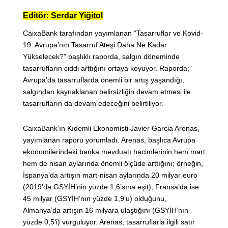
Editör: Serdar Yiğitol
CaixaBank tarafından yayımlanan “Tasarruflar ve Kovid-
19: Avrupa’nın Tasarruf Ateşi Daha Ne Kadar
Yükselecek?” başlıklı raporda, salgın döneminde
tasarrufların ciddi arttığını ortaya koyuyor. Raporda;
Avrupa’da tasarruflarda önemli bir artış yaşandığı,
salgından kaynaklanan belirsizliğin devam etmesi ile
tasarrufların da devam edeceğini belirtiliyor.
CaixaBank’ın Kıdemli Ekonomisti Javier Garcia Arenas,
yayımlanan raporu yorumladı. Arenas, başlıca Avrupa
ekonomilerindeki banka mevduatı hacimlerinin hem mart
hem de nisan aylarında önemli ölçüde arttığını; örneğin,
İspanya’da artışın mart-nisan aylarında 20 milyar euro
(2019’da GSYİH’nin yüzde 1,6’sına eşit), Fransa’da ise
45 milyar (GSYİH’nın yüzde 1,9’u) olduğunu,
Almanya’da artışın 16 milyara ulaştığını (GSYİH’nın
yüzde 0,5’i) vurguluyor. Arenas, tasarruflarla ilgili satır