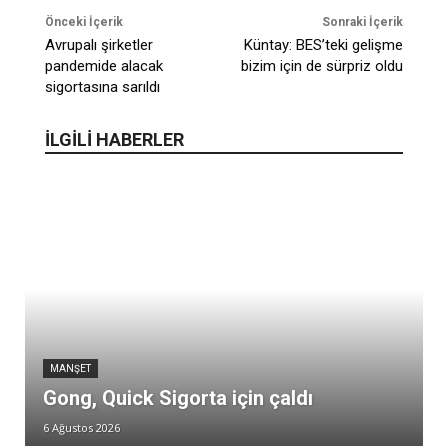
Önceki İçerik
Sonraki İçerik
Avrupalı şirketler
Küntay: BES’teki gelişme
pandemide alacak
bizim için de sürpriz oldu
sigortasına sarıldı
İLGİLİ HABERLER
MANŞET
Gong, Quick Sigorta için çaldı
6 Ağustos 2026