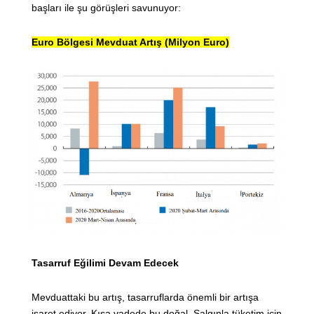
başları ile şu görüşleri savunuyor:
Euro Bölgesi Mevduat Artış (Milyon Euro)
Tasarruf Eğilimi Devam Edecek
Mevduattaki bu artış, tasarruflarda önemli bir artışa
işaret ediyor. Kısa vadede bu doğal. Salgınla tüketim için