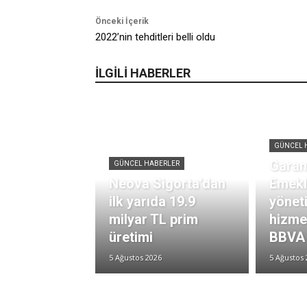
Önceki İçerik
2022’nin tehditleri belli oldu
İLGİLİ HABERLER
GÜNCEL 
Garan
GÜNCEL HABERLER
Neova Sigorta’dan
Emekli
ilk yarıda 19.9
yönet
milyar TL prim
hizmet
üretimi
BBVA 
5 Ağustos 2026
5 Ağustos 