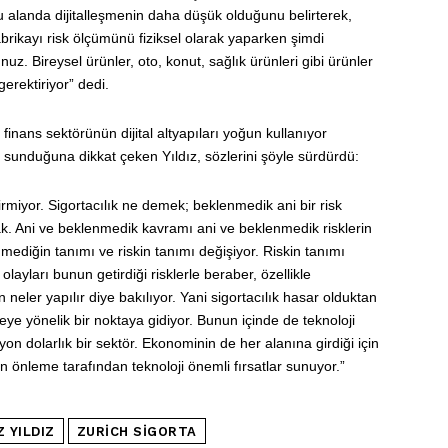
u alanda dijitalleşmenin daha düşük olduğunu belirterek,
fabrikayı risk ölçümünü fiziksel olarak yaparken şimdi
uz. Bireysel ürünler, oto, konut, sağlık ürünleri gibi ürünler
 gerektiriyor” dedi.
finans sektörünün dijital altyapıları yoğun kullanıyor
ar sunduğuna dikkat çeken Yıldız, sözlerini şöyle sürdürdü:
rmiyor. Sigortacılık ne demek; beklenmedik ani bir risk
k. Ani ve beklenmedik kavramı ani ve beklenmedik risklerin
ediğin tanımı ve riskin tanımı değişiyor. Riskin tanımı
layları bunun getirdiği risklerle beraber, özellikle
neler yapılır diye bakılıyor. Yani sigortacılık hasar olduktan
e yönelik bir noktaya gidiyor. Bunun içinde de teknoloji
lyon dolarlık bir sektör. Ekonominin de her alanına girdiği için
n önleme tarafından teknoloji önemli fırsatlar sunuyor.”
 YILDIZ
ZURICH SIGORTA