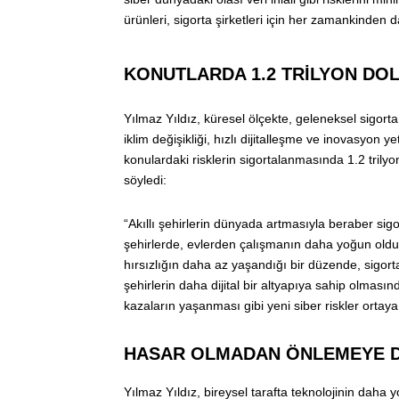
ürünleri, sigorta şirketleri için her zamankinden 
KONUTLARDA 1.2 TRİLYON DOL
Yılmaz Yıldız, küresel ölçekte, geleneksel sigo
iklim değişikliği, hızlı dijitalleşme ve inovasyon ye
konulardaki risklerin sigortalanmasında 1.2 trilyon
söyledi:
“Akıllı şehirlerin dünyada artmasıyla beraber sigo
şehirlerde, evlerden çalışmanın daha yoğun olduğ
hırsızlığın daha az yaşandığı bir düzende, sigor
şehirlerin daha dijital bir altyapıya sahip olmasın
kazaların yaşanması gibi yeni siber riskler ortaya
HASAR OLMADAN ÖNLEMEYE 
Yılmaz Yıldız, bireysel tarafta teknolojinin daha y