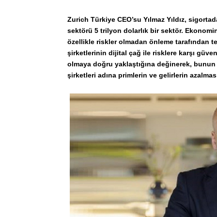
Zurich Türkiye CEO’su Yılmaz Yıldız, sigortada 
sektörü 5 trilyon dolarlık bir sektör. Ekonomi
özellikle riskler olmadan önleme tarafından te
şirketlerinin dijital çağ ile risklere karşı gü
olmaya doğru yaklaştığına değinerek, bunun 
şirketleri adına primlerin ve gelirlerin azalma