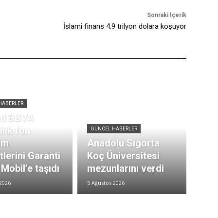
Sonraki İçerik
İslami finans 4.9 trilyon dolara koşuyor
HABERLER
ti BBVA
lik fon
GÜNCEL HABERLER
im
Anadolu Sigorta
lerini Garanti
Koç Üniversitesi
Mobil’e taşıdı
mezunlarını verdi
2026
5 Ağustos 2026