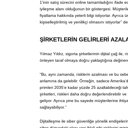
1’inin satış sürecini online tamamladığını ifade 
iyileşme alanı olduğunun bir göstergesi. Müşteriler
fiyatlama hakkında yeterli bilgi istiyorlar. Ayrıca 
kişiselleştirilmiş ve yenilikçi olmasını istiyorlar” de
ŞİRKETLERİN GELİRLERİ AZALA
Yılmaz Yıldız, sigorta şirketlerinin dijital çağ ile
önleyen taraf olmaya doğru yaklaştığına değinere
“Bu, aynı zamanda, risklerin azalması ve bu sebepl
anlamına da gelebilir. Örneğin, sadece Amerika’d
primleri 2035’e kadar yüzde 25 azaltabileceği tahmi
şirketleri, riskleri daha doğru değerlendirebilir v
geliyor. Ayrıca yine bu sayede müşterilerine iht
sağlayabiliyor.”
Dijitalleşme ile siber güvenliğe yönelik endişeleri
siber dünyadaki olası veri ihlali gibi risklerini mi