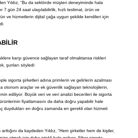
eden Yıldız, “Bu da sektörde müşteri deneyiminde hala
 7 gün 24 saat ulaşılabilirlik, hızlı teslimat, ürün ve
ürün ve hizmetlerin dijital çağa uygun şekilde kendileri için
di.
BİLİR
, risklere karşı güvence sağlayan taraf olmaktansa riskleri
k, şunları söyledi:
e sigorta şirketleri adına primlerin ve gelirlerin azalması
a otonom araçlar ve ek güvenlik sağlayan teknolojilerin,
n ediliyor. Büyük veri ve veri analizi becerileri ile sigorta
e ürünlerinin fiyatlamasını da daha doğru yapabilir hale
iyaç duydukları en doğru zamanda en gerekli olan hizmeti
n arttığını da kaydeden Yıldız, “Hem şirketler hem de kişiler,
nimize etmek için daha istekli hale geliyor. Siber sigorta