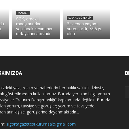
MANŞET
SGK, emekli
SOSYAL GÜVENLIK
du:
maaşlarından
Beklenen yaşam
a
yapılacak kesintinin
süresi arttı, 78,5 yıl
detaylarını açıkladı
oldu
KKIMIZDA
B
izdeki yazı, resim ve haberlerin her hakkı saklıdır. İzinsiz,
ak gösterilmeden kullanılamaz. Burada yer alan bilgi, yorum
avsiyeler "Yatırım Danışmanlığı" kapsamında değildir. Burada
alan yorum, tavsiye ve görüşler; yorum ve tavsiyede
nanların kişisel görüşlerine dayanmaktadır...
şim:
sigortagazetesi.kurumsal@gmail.com