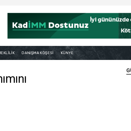
EKLİLİK
DANIŞMA KÖŞESİ
KÜNYE
G
nımını