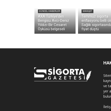
GÜNCEL HABERLER
MANŞET
AXA Türkiye’den
Temmuz sigorta
Bengisu Avcı-Deniz
enflasyonu belli ol
Yıldızı-Bir Cesaret
Sağlık sigortasınd
Öyküsü belgeseli
fiyat düştü
HA
Sitem
kayn
ve t
yer 
bulu
İleti