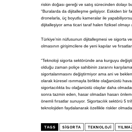
riskin doğası gereği ve satış sürecinden dolayı b
“Buralarda da dijitalleşme gelişiyor. Eskiden bir 
dronelarla, üç boyutlu kameralar ile yapabiliyorsun
dijitalleşiyor ama ticari taraf halen fiziksel olmayı
Türkiye’nin nüfusunun dijitalleşmesi ve sigorta ve 
olmasının girişimcilere de yeni kapılar ve fırsatl
“Teknoloji sigorta sektöründe ana kurguyu değişti
olduğu zaman poliçe sahibinin zararını karşılama
sigortalanmasını değiştirmiyor ama ani ve beklenm
olarak küresel ısınmayla birlikte olağanüstü hava o
sigortacılıkta bu olağanüstü olaylar daha olmadan 
sonra tazmin eden, hasar olmadan hasarı önlemey
önemli fırsatlar sunuyor. Sigortacılık sektörü 5 tri
teknolojiden faydalanarak özellikle riskler olmada
TAGS
SIGORTA
TEKNOLOJI
YILMAZ