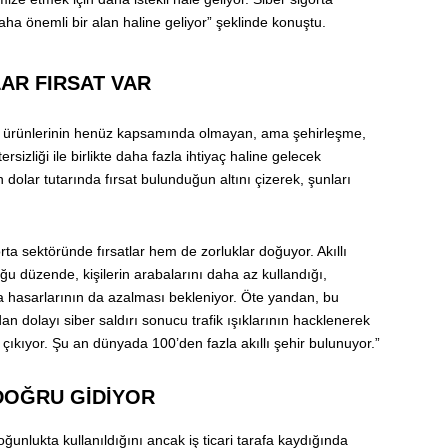
daha önemli bir alan haline geliyor” şeklinde konuştu.
AR FIRSAT VAR
rta ürünlerinin henüz kapsamında olmayan, ama şehirleşme,
tersizliği ile birlikte daha fazla ihtiyaç haline gelecek
 dolar tutarında fırsat bulunduğun altını çizerek, şunları
rta sektöründe fırsatlar hem de zorluklar doğuyor. Akıllı
u düzende, kişilerin arabalarını daha az kullandığı,
ta hasarlarının da azalması bekleniyor. Öte yandan, bu
dan dolayı siber saldırı sonucu trafik ışıklarının hacklenerek
 çıkıyor. Şu an dünyada 100’den fazla akıllı şehir bulunuyor.”
DOĞRU GİDİYOR
oğunlukta kullanıldığını ancak iş ticari tarafa kaydığında