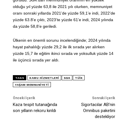
olduğu yıl yüzde 63,8 ile 2021 yılı olurken, memnuniyet
oranı sonraki yıllarda 2021’de yüzde 59,1’e indi, 2022’de
yüzde 63.8’e çıktı, 2023’te yüzde 61’e indi, 2024 yılında
da yüzde 58,8’e geriledi.
Ülkenin en önemli sorunu incelendiğinde; 2024 yılında
hayat pahalılığı yüzde 29,2 ile ilk sırada yer alırken
yüzde 15,7 ile eğitim ikinci sırada ve yoksulluk yüzde 14
ile üçüncü sırada yer aldı.
TAGS
KAMU HIZMETLERI
SGK
TÜİK
YAŞAM MEMNUNIYETI
Önceki İçerik
Sonraki İçerik
Kaza tespit tutanağında
Sigortacılar AB’nin
son yılların rekoru kırıldı
Omnibus paketini
destekliyor