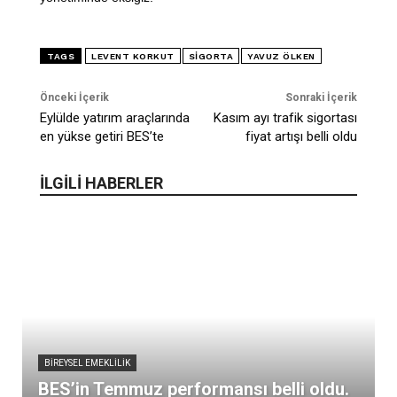
TAGS
LEVENT KORKUT
SIGORTA
YAVUZ ÖLKEN
Önceki İçerik
Sonraki İçerik
Eylülde yatırım araçlarında
Kasım ayı trafik sigortası
en yükse getiri BES’te
fiyat artışı belli oldu
İLGİLİ HABERLER
BIREYSEL EMEKLILIK
BES’in Temmuz performansı belli oldu.