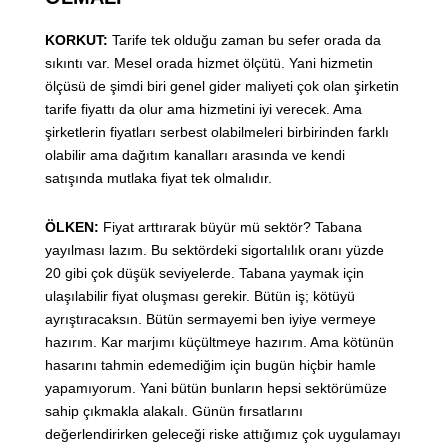
KORKUT:
Tarife tek olduğu zaman bu sefer orada da
sıkıntı var. Mesel orada hizmet ölçütü. Yani hizmetin
ölçüsü de şimdi biri genel gider maliyeti çok olan şirketin
tarife fiyattı da olur ama hizmetini iyi verecek. Ama
şirketlerin fiyatları serbest olabilmeleri birbirinden farklı
olabilir ama dağıtım kanalları arasında ve kendi
satışında mutlaka fiyat tek olmalıdır.
ÖLKEN:
Fiyat arttırarak büyür mü sektör? Tabana
yayılması lazım. Bu sektördeki sigortalılık oranı yüzde
20 gibi çok düşük seviyelerde. Tabana yaymak için
ulaşılabilir fiyat oluşması gerekir. Bütün iş; kötüyü
ayrıştıracaksın. Bütün sermayemi ben iyiye vermeye
hazırım. Kar marjımı küçültmeye hazırım. Ama kötünün
hasarını tahmin edemediğim için bugün hiçbir hamle
yapamıyorum. Yani bütün bunların hepsi sektörümüze
sahip çıkmakla alakalı. Günün fırsatlarını
değerlendirirken geleceği riske attığımız çok uygulamayı