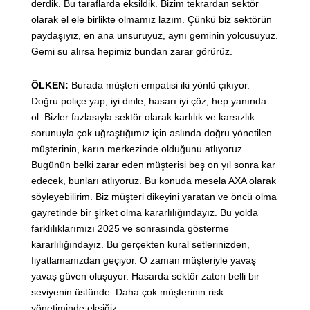
derdik. Bu taraflarda eksildik. Bizim tekrardan sektör
olarak el ele birlikte olmamız lazım. Çünkü biz sektörün
paydaşıyız, en ana unsuruyuz, aynı geminin yolcusuyuz.
Gemi su alırsa hepimiz bundan zarar görürüz.
ÖLKEN:
Burada müşteri empatisi iki yönlü çıkıyor.
Doğru poliçe yap, iyi dinle, hasarı iyi çöz, hep yanında
ol. Bizler fazlasıyla sektör olarak karlılık ve karsızlık
sorunuyla çok uğraştığımız için aslında doğru yönetilen
müşterinin, karın merkezinde olduğunu atlıyoruz.
Bugünün belki zarar eden müşterisi beş on yıl sonra kar
edecek, bunları atlıyoruz. Bu konuda mesela AXA olarak
söyleyebilirim. Biz müşteri dikeyini yaratan ve öncü olma
gayretinde bir şirket olma kararlılığındayız. Bu yolda
farklılıklarımızı 2025 ve sonrasında gösterme
kararlılığındayız. Bu gerçekten kural setlerinizden,
fiyatlamanızdan geçiyor. O zaman müşteriyle yavaş
yavaş güven oluşuyor. Hasarda sektör zaten belli bir
seviyenin üstünde. Daha çok müşterinin risk
yönetiminde eksiğiz.