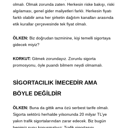
olmalı. Olmak zorunda zaten. Herkesin riske bakışı, riski
algılaması, genel gider maliyetleri farklı. Herkesin fiyatı
farklı olabilir ama her şirketin dağıtım kanalları arasında
etik kurallar çerçevesinde tek fiyat olmalı.
ÖLKEN:
Biz doğrudan tazminine, kişi temelli sigortaya
gidecek miyiz?
KORKUT:
Gitmek zorundayız. Zorunlu sigorta
promosyonu, öyle puandı bilmem neydi olmamalı.
SİGORTACILIK İMECEDİR AMA
BÖYLE DEĞİLDİR
ÖLKEN:
Buna da gittik ama özü serbest tarife olmalı.
Sigorta sektörü herhalde yılsonunda 20 milyar TL’ye
yakın trafik sigortalarından zarar edecek. Biz bugün
hepimiz şunu konuşmalıyız: Trafik sigortasını