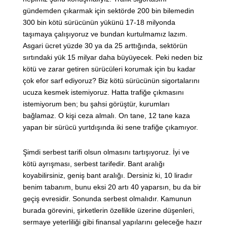
gündemden çıkarmak için sektörde 200 bin bilemedin
300 bin kötü sürücünün yükünü 17-18 milyonda
taşımaya çalışıyoruz ve bundan kurtulmamız lazım.
Asgari ücret yüzde 30 ya da 25 arttığında, sektörün
sırtındaki yük 15 milyar daha büyüyecek. Peki neden biz
kötü ve zarar getiren sürücüleri korumak için bu kadar
çok efor sarf ediyoruz? Biz kötü sürücünün sigortalarını
ucuza kesmek istemiyoruz. Hatta trafiğe çıkmasını
istemiyorum ben; bu şahsi görüştür, kurumları
bağlamaz. O kişi ceza almalı. On tane, 12 tane kaza
yapan bir sürücü yurtdışında iki sene trafiğe çıkamıyor.
Şimdi serbest tarifi olsun olmasını tartışıyoruz. İyi ve
kötü ayrışması, serbest tarifedir. Bant aralığı
koyabilirsiniz, geniş bant aralığı. Dersiniz ki, 10 liradır
benim tabanım, bunu eksi 20 artı 40 yaparsın, bu da bir
geçiş evresidir. Sonunda serbest olmalıdır. Kamunun
burada görevini, şirketlerin özellikle üzerine düşenleri,
sermaye yeterliliği gibi finansal yapılarını geleceğe hazır