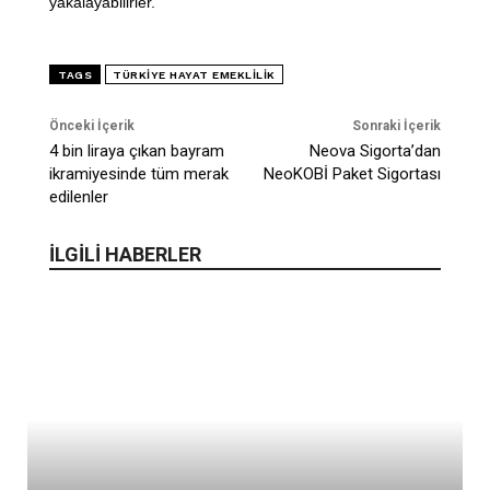
yakalayabilirler.”
TAGS
TÜRKIYE HAYAT EMEKLILIK
Önceki İçerik
Sonraki İçerik
4 bin liraya çıkan bayram
Neova Sigorta’dan
ikramiyesinde tüm merak
NeoKOBİ Paket Sigortası
edilenler
İLGİLİ HABERLER