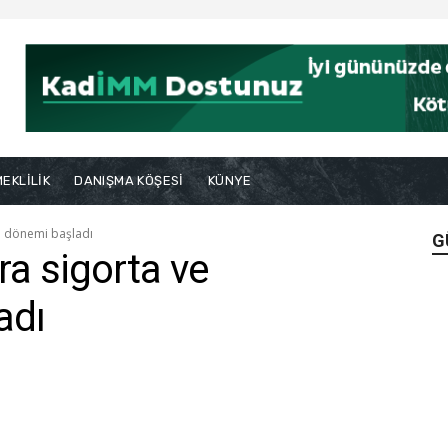
EKLİLİK
DANIŞMA KÖŞESİ
KÜNYE
di dönemi başladı
G
ra sigorta ve
adı