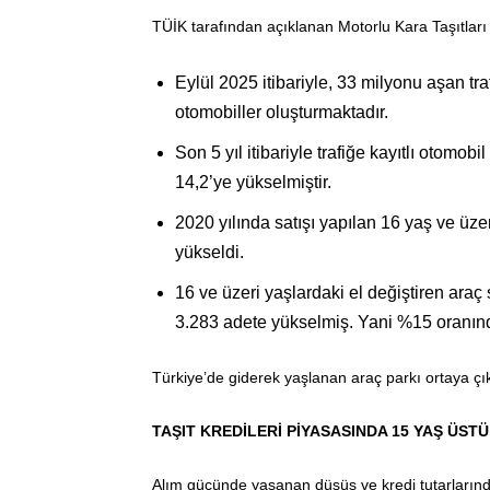
TÜİK tarafından açıklanan Motorlu Kara Taşıtları 
Eylül 2025 itibariyle, 33 milyonu aşan traf
otomobiller oluşturmaktadır.
Son 5 yıl itibariyle trafiğe kayıtlı otomobi
14,2’ye yükselmiştir.
2020 yılında satışı yapılan 16 yaş ve üze
yükseldi.
16 ve üzeri yaşlardaki el değiştiren araç 
3.283 adete yükselmiş. Yani %15 oranında
Türkiye’de giderek yaşlanan araç parkı ortaya çı
TAŞIT KREDİLERİ PİYASASINDA 15 YAŞ ÜS
Alım gücünde yaşanan düşüş ve kredi tutarlarınd