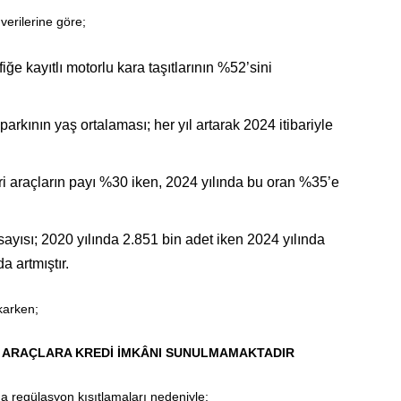
verilerine göre;
iğe kayıtlı motorlu kara taşıtlarının %52’sini
l parkının yaş ortalaması; her yıl artarak 2024 itibariyle
ri araçların payı %30 iken, 2024 yılında bu oran %35’e
sayısı; 2020 yılında 2.851 bin adet iken 2024 yılında
 artmıştır.
karken;
TÜ ARAÇLARA KREDİ İMKÂNI SUNULMAMAKTADIR
a regülasyon kısıtlamaları nedeniyle;