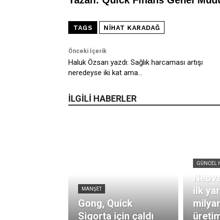
TAGS
NIHAT KARADAĞ
Önceki İçerik
Haluk Özsarı yazdı: Sağlık harcaması artışı
neredeyse iki kat ama…
İLGİLİ HABERLER
GÜNCEL 
Neova
ilk ya
MANŞET
Gong, Quick
milya
Sigorta için çaldı
üretim