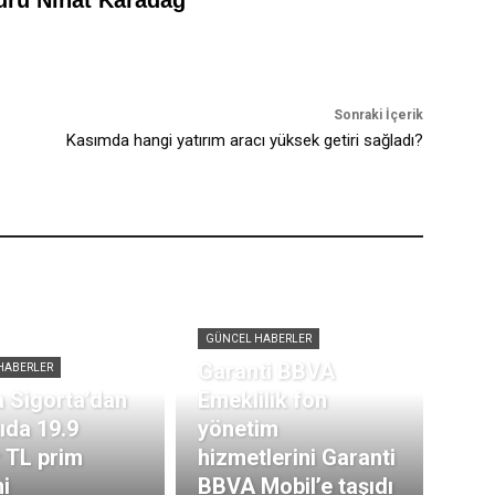
Sonraki İçerik
Kasımda hangi yatırım aracı yüksek getiri sağladı?
GÜNCEL HABERLER
Garanti BBVA
HABERLER
 Sigorta’dan
Emeklilik fon
rıda 19.9
yönetim
r TL prim
hizmetlerini Garanti
i
BBVA Mobil’e taşıdı