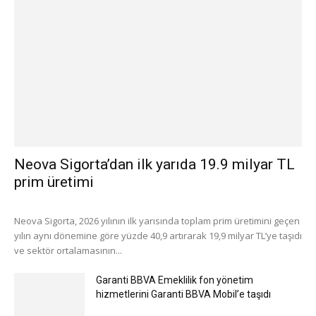
Neova Sigorta’dan ilk yarıda 19.9 milyar TL
prim üretimi
Neova Sigorta, 2026 yılının ilk yarısında toplam prim üretimini geçen
yılın aynı dönemine göre yüzde 40,9 artırarak 19,9 milyar TL’ye taşıdı
ve sektör ortalamasının...
Garanti BBVA Emeklilik fon yönetim
hizmetlerini Garanti BBVA Mobil’e taşıdı