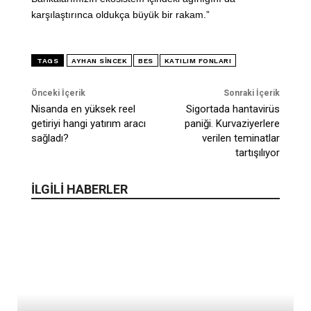
karşılaştırınca oldukça büyük bir rakam.”
TAGS
AYHAN SINCEK
BES
KATILIM FONLARI
Önceki İçerik
Sonraki İçerik
Nisanda en yüksek reel
Sigortada hantavirüs
getiriyi hangi yatırım aracı
paniği. Kurvaziyerlere
sağladı?
verilen teminatlar
tartışılıyor
İLGİLİ HABERLER