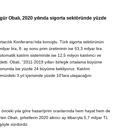
zgür Obalı, 2020 yılında sigorta sektöründe yüzde
rtacılık Konferansı’nda konuştu. Türk sigorta sektörünün
lyar lira, 8. ay sonu prim üretiminin ise 53,3 milyar lira
 otomatik katılım sisteminde ise 12,5 milyon katılımcı ve
etti. Obalı, “2011-2019 yılları birleşik ortalama büyüme
lsonunda ise yüzde 24 büyüme bekliyoruz. Katılım
ümüzdeki 3 yıl içerisinde yüzde 10’lara ulaşacağını
ir önceki yıla göre hasar/prim oranlarında hem hayat hem de
ten Obalı, şirketlerin 2020 altıncı ay itibarıyla 5,7 milyar TL
i şöyle sürdürdü: