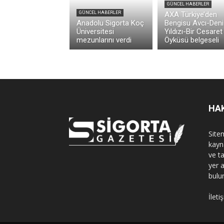
GÜNCEL HABERLER
GÜNCEL HABERLER
AXA Türkiye’den
Anadolu Sigorta Koç
Bengisu Avcı-Deni
Üniversitesi
Yıldızı-Bir Cesaret
mezunlarını verdi
Öyküsü belgeseli
HA
Sitem
kayn
ve t
yer 
bulu
İleti