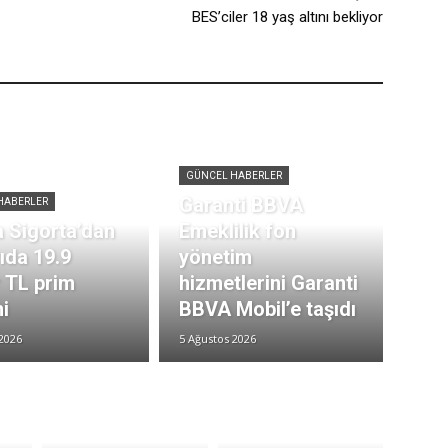
BES’ciler 18 yaş altını bekliyor
GÜNCEL HABERLER
Garanti BBVA
HABERLER
 Sigorta’dan
Emeklilik fon
rıda 19.9
yönetim
r TL prim
hizmetlerini Garanti
i
BBVA Mobil’e taşıdı
2026
5 Ağustos 2026