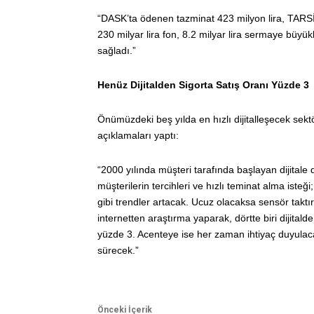
“DASK’ta ödenen tazminat 423 milyon lira, TARSİM
230 milyar lira fon, 8.2 milyar lira sermaye büyük
sağladı.”
Henüz Dijitalden Sigorta Satış Oranı Yüzde 3
Önümüzdeki beş yılda en hızlı dijitalleşecek sektör
açıklamaları yaptı:
“2000 yılında müşteri tarafında başlayan dijit
müşterilerin tercihleri ve hızlı teminat alma isteğ
gibi trendler artacak. Ucuz olacaksa sensör taktır
internetten araştırma yaparak, dörtte biri dijitalde
yüzde 3. Acenteye ise her zaman ihtiyaç duyulac
sürecek.”
Önceki İçerik