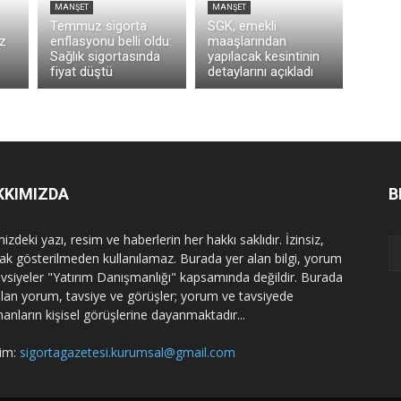
MANŞET
MANŞET
Temmuz sigorta
SGK, emekli
z
enflasyonu belli oldu:
maaşlarından
Sağlık sigortasında
yapılacak kesintinin
fiyat düştü
detaylarını açıkladı
KKIMIZDA
B
izdeki yazı, resim ve haberlerin her hakkı saklıdır. İzinsiz,
ak gösterilmeden kullanılamaz. Burada yer alan bilgi, yorum
avsiyeler "Yatırım Danışmanlığı" kapsamında değildir. Burada
alan yorum, tavsiye ve görüşler; yorum ve tavsiyede
nanların kişisel görüşlerine dayanmaktadır...
şim:
sigortagazetesi.kurumsal@gmail.com