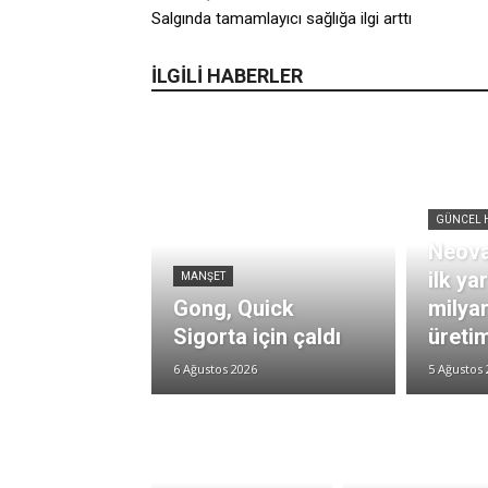
Salgında tamamlayıcı sağlığa ilgi arttı
İLGİLİ HABERLER
GÜNCEL 
Neova
ilk ya
MANŞET
Gong, Quick
milya
Sigorta için çaldı
üretim
6 Ağustos 2026
5 Ağustos 