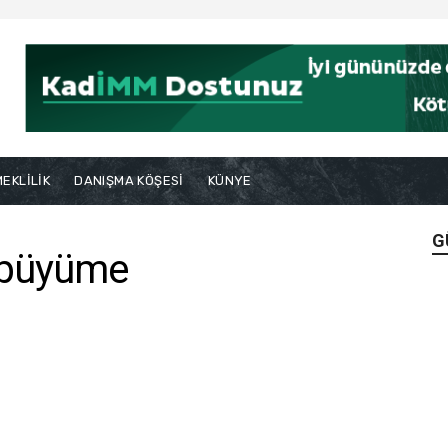
EKLİLİK
DANIŞMA KÖŞESİ
KÜNYE
G
 büyüme