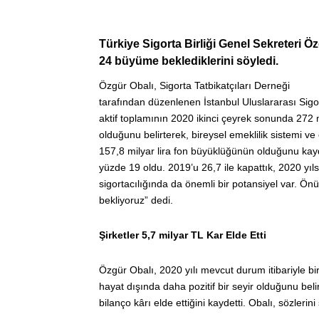
Türkiye Sigorta Birliği Genel Sekreteri Ö
24 büyüme beklediklerini söyledi.
Özgür Obalı, Sigorta Tatbikatçıları Derneği
tarafından düzenlenen İstanbul Uluslararası Sigo
aktif toplamının 2020 ikinci çeyrek sonunda 272 mi
olduğunu belirterek, bireysel emeklilik sistemi ve
157,8 milyar lira fon büyüklüğünün olduğunu kayd
yüzde 19 oldu. 2019’u 26,7 ile kapattık, 2020 yı
sigortacılığında da önemli bir potansiyel var. Ön
bekliyoruz” dedi.
Şirketler 5,7 milyar TL Kar Elde Etti
Özgür Obalı, 2020 yılı mevcut durum itibariyle b
hayat dışında daha pozitif bir seyir olduğunu belir
bilanço kârı elde ettiğini kaydetti. Obalı, sözlerin