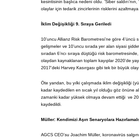
kesintisinin başlıca nedeni oldu. ‘Siber saldırı’nın
olaylar için tedarik zincirlerinin risklerini azaltmay
İklim Değişikliği 9. Sıraya Geriledi
10’uncu Allianz Risk Barometresi’ne göre 4’üncü s
gelişmeler ve 10’uncu sırada yer alan siyasi şiddet
sıradan 6’ncı sıraya düştüğü risk barometresinde,
olaydan kaynaklanan toplam kayıplar 2020’de yayg
2017’deki Harvey Kasırgası gibi tek bir büyük olay
Öte yandan, bu yılki çalışmada iklim değişikliği (y
kadar kaydedilen en sıcak yıl olduğu göz önüne alı
zamanki kadar yüksek olmaya devam ettiği ve 202
kaydedildi.
Müller: Kendimizi Aşırı Senaryolara Hazırlamalı
AGCS CEO’su Joachim Müller, koronavirüs salgınının