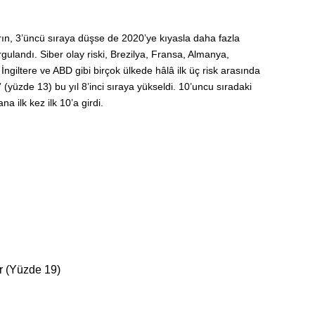
rın, 3’üncü sıraya düşse de 2020’ye kıyasla daha fazla
rgulandı. Siber olay riski, Brezilya, Fransa, Almanya,
İngiltere ve ABD gibi birçok ülkede hâlâ ilk üç risk arasında
yüzde 13) bu yıl 8’inci sıraya yükseldi. 10’uncu sıradaki
a ilk kez ilk 10’a girdi.
r (Yüzde 19)