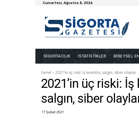
Cumartesi, Ağustos 8, 2026
SİGORTACILIK
İSTATİSTİKLER
BİREYSEL EM
Genel
2021’in üç riski: İş kesintisi, salgın, siber olaylar
2021’in üç riski: İş 
salgın, siber olayla
17 Şubat 2021