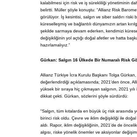
kalabilmesi için risk ve iş sürekliliği yönetiminin 
belirtti. Müller şöyle konuştu: “Allianz Risk Baro
görülüyor. İş kesintisi, salgın ve siber saldırı risk
küreselleşmiş ve bağlantılı dünyamızın artan kırılga
şekilde sarmaya devam ederken, kendimizi küresel ça
değişikliğinin yol açtığı doğal afetler ve hatta baş
hazırlamalıyız.”
Gürkan: Salgın 16 Ülkede Bir Numaralı Risk Gö
Allianz Türkiye İcra Kurulu Başkanı Tolga Gürkan, 
değerlendirdiği açıklamasında; 2021’den önce, All
yüksek bir sıraya hiç çıkmayan salgının, 2021 yılı i
dikkat çekti. Gürkan, sözlerini şöyle sürdürdü:
“Salgın, tüm kıtalarda en büyük üç risk arasında ye
birinci risk oldu. Çevre ve iklim değişikliği ile doğ
aldı. Rapor, iklim değişikliğinin, 2021’de de önc
algısı, riske yönelik önemler ve aksiyonlar değişim