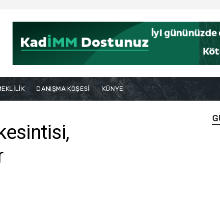
EKLİLİK
DANIŞMA KÖŞESİ
KÜNYE
G
kesintisi,
r