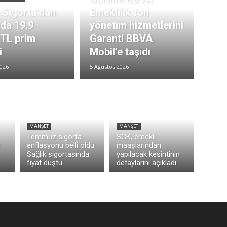
 Sigorta’dan
Emeklilik fon
ıda 19.9
yönetim hizmetlerini
 TL prim
Garanti BBVA
i
Mobil’e taşıdı
2026
5 Ağustos 2026
MANŞET
MANŞET
Temmuz sigorta
SGK, emekli
z
enflasyonu belli oldu:
maaşlarından
Sağlık sigortasında
yapılacak kesintinin
fiyat düştü
detaylarını açıkladı