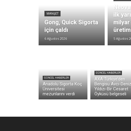
Neova
ilk yar
MANŞET
Gong, Quick Sigorta
milyar
için çaldı
üretim
6 Ağustos 2026
5 Ağustos 
GÜNCEL HABERLER
GÜNCEL HABERLER
AXA Türkiye’den
Anadolu Sigorta Koç
Bengisu Avcı-Deni
Üniversitesi
Yıldızı-Bir Cesaret
mezunlarını verdi
Öyküsü belgeseli