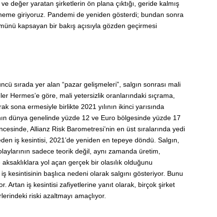
e değer yaratan şirketlerin ön plana çıktığı, geride kalmış
r döneme giriyoruz. Pandemi de yeniden gösterdi; bundan sonra
tümünü kapsayan bir bakış açısıyla gözden geçirmesi
ncü sırada yer alan “pazar gelişmeleri”, salgın sonrası mali
Euler Hermes’e göre, mali yetersizlik oranlarındaki sıçrama,
rak sona ermesiyle birlikte 2021 yılının ikinci yarısında
rının dünya genelinde yüzde 12 ve Euro bölgesinde yüzde 17
cesinde, Allianz Risk Barometresi’nin en üst sıralarında yedi
eden iş kesintisi, 2021’de yeniden en tepeye döndü. Salgın,
olaylarının sadece teorik değil, aynı zamanda üretim,
 aksaklıklara yol açan gerçek bir olasılık olduğunu
iş kesintisinin başlıca nedeni olarak salgını gösteriyor. Bunu
or. Artan iş kesintisi zafiyetlerine yanıt olarak, birçok şirket
erindeki riski azaltmayı amaçlıyor.