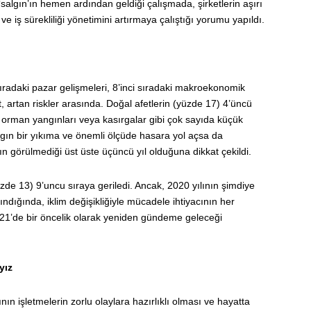
, ‘salgın’ın hemen ardından geldiği çalışmada, şirketlerin aşırı
a ve iş sürekliliği yönetimini artırmaya çalıştığı yorumu yapıldı.
ıradaki pazar gelişmeleri, 8’inci sıradaki makroekonomik
, artan riskler arasında. Doğal afetlerin (yüzde 17) 4’üncü
 orman yangınları veya kasırgalar gibi çok sayıda küçük
ın bir yıkıma ve önemli ölçüde hasara yol açsa da
ın görülmediği üst üste üçüncü yıl olduğuna dikkat çekildi.
üzde 13) 9’uncu sıraya geriledi. Ancak, 2020 yılının şimdiye
ndığında, iklim değişikliğiyle mücadele ihtiyacının her
1’de bir öncelik olarak yeniden gündeme geleceği
yız
 işletmelerin zorlu olaylara hazırlıklı olması ve hayatta