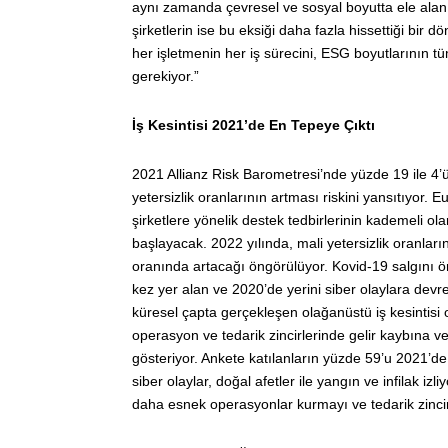
aynı zamanda çevresel ve sosyal boyutta ele alan v
şirketlerin ise bu eksiği daha fazla hissettiği bi
her işletmenin her iş sürecini, ESG boyutlarının 
gerekiyor.”
İş Kesintisi 2021’de En Tepeye Çıktı
2021 Allianz Risk Barometresi’nde yüzde 19 ile 4’ü
yetersizlik oranlarının artması riskini yansıtıyor. 
şirketlere yönelik destek tedbirlerinin kademeli ola
başlayacak. 2022 yılında, mali yetersizlik oranla
oranında artacağı öngörülüyor. Kovid-19 salgını ön
kez yer alan ve 2020’de yerini siber olaylara devr
küresel çapta gerçekleşen olağanüstü iş kesintisi 
operasyon ve tedarik zincirlerinde gelir kaybına ve
gösteriyor. Ankete katılanların yüzde 59’u 2021’de 
siber olaylar, doğal afetler ile yangın ve infilak izliy
daha esnek operasyonlar kurmayı ve tedarik zincirl