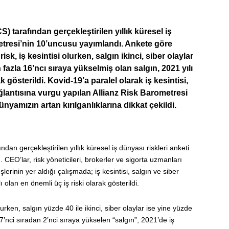
 tarafından gerçekleştirilen yıllık küresel iş
metresi’nin 10’uncusu yayımlandı. Ankete göre
k, iş kesintisi olurken, salgın ikinci, siber olaylar
 fazla 16’ncı sıraya yükselmiş olan salgın, 2021 yılı
ak gösterildi. Kovid-19’a paralel olarak iş kesintisi,
 bağlantısına vurgu yapılan Allianz Risk Barometresi
amızın artan kırılganlıklarına dikkat çekildi.
an gerçekleştirilen yıllık küresel iş dünyası riskleri anketi
CEO’lar, risk yöneticileri, brokerler ve sigorta uzmanları
rinin yer aldığı çalışmada; iş kesintisi, salgın ve siber
lı olan en önemli üç iş riski olarak gösterildi.
lurken, salgın yüzde 40 ile ikinci, siber olaylar ise yine yüzde
17’nci sıradan 2’nci sıraya yükselen “salgın”, 2021’de iş