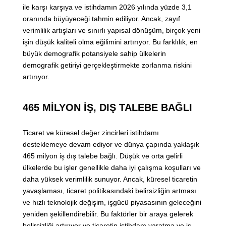
ile karşı karşıya ve istihdamın 2026 yılında yüzde 3,1
oranında büyüyeceği tahmin ediliyor. Ancak, zayıf
verimlilik artışları ve sınırlı yapısal dönüşüm, birçok yeni
işin düşük kaliteli olma eğilimini artırıyor. Bu farklılık, en
büyük demografik potansiyele sahip ülkelerin
demografik getiriyi gerçekleştirmekte zorlanma riskini
artırıyor.
465 MİLYON İŞ, DIŞ TALEBE BAĞLI
Ticaret ve küresel değer zincirleri istihdamı
desteklemeye devam ediyor ve dünya çapında yaklaşık
465 milyon iş dış talebe bağlı. Düşük ve orta gelirli
ülkelerde bu işler genellikle daha iyi çalışma koşulları ve
daha yüksek verimlilik sunuyor. Ancak, küresel ticaretin
yavaşlaması, ticaret politikasındaki belirsizliğin artması
ve hızlı teknolojik değişim, işgücü piyasasının geleceğini
yeniden şekillendirebilir. Bu faktörler bir araya gelerek
belirsizliği artırıyor ve ticaretin istihdam yaratma ve iş