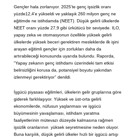
Gençler hala zorlanıyor. 2025’te genç işsizlik oranı
yüzde12,4’e yükseldi ve yaklaşık 260 milyon genç ne
eğitimde ne istihdamda (NEET). Düşük gelirli ülkelerde
NEET oranı yüzde 27,9 gibi ürkütücü bir seviyede. ILO,
yapay zeka ve otomasyonun özellikle yüksek gelirli
ülkelerde yüksek beceri gerektiren mesleklerde ilk işini
arayan eğitimli gençler için zorlukları daha da
artırabileceği konusunda uyarıda bulundu. Raporda,
“Yapay zekanın genç istihdamı üzerindeki tam etkisi
belirsizliğini korusa da, potansiyel boyutu yakından
izlenmeyi gerektiriyor” denildi.
İşgücü piyasası eğilimleri, ülkelerin gelir gruplarına göre
giderek farklılaşıyor. Yüksek ve üst-orta gelirli
ekonomilerde, nüfusun yaşlanması ve işgücü
büyümesinin yavaşlaması, istihdam yaratma
faaliyetlerinin mütevazı düzeyde kalmasına rağmen
işsizlik oranlarının yüksek seyretmesine neden oluyor.
Buna karşılık, düşük gelirli ülkeler hızlı bir işgücü artışı