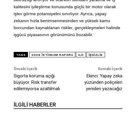
kalitesini iyileştirme konusunda güçlü bir motor olarak
işlev görme potansiyelini sınırlıyor. Ayrıca, yapay
zekanın hızla benimsenmesinden ve yüksek kamu
borcundan kaynaklanan riskler, gerçekleşmeleri halinde
işgücü piyasasının görünümünü bozabilir.
TAGS
2026 ISTIHDAM RAPORU
ILO
IŞSIZLIK
Önceki İçerik
Sonraki İçerik
Sigorta koruma açığı
Ekinci: Yapay zeka
büyüyor. Risk transfer
yüzünden poliçeleri
edilemiyorsa azaltılmalı
yeniden yazacağız
İLGİLİ HABERLER