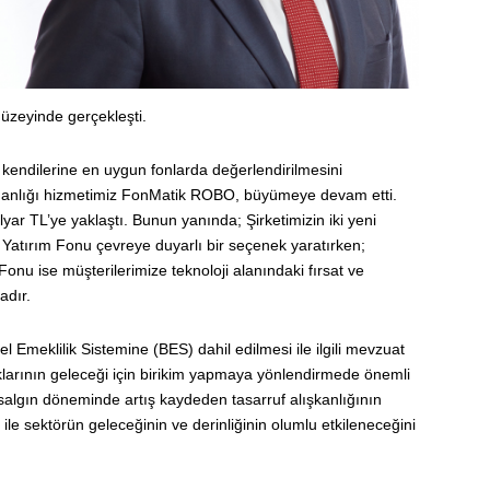
düzeyinde gerçekleşti.
n, kendilerine en uygun fonlarda değerlendirilmesini
şmanlığı hizmetimiz FonMatik ROBO, büyümeye devam etti.
lyar TL’ye yaklaştı. Bunun yanında; Şirketimizin iki yeni
 Yatırım Fonu çevreye duyarlı bir seçenek yaratırken;
onu ise müşterilerimize teknoloji alanındaki fırsat ve
adır.
 Emeklilik Sistemine (BES) dahil edilmesi ile ilgili mevzuat
uklarının geleceği için birikim yapmaya yönlendirmede önemli
salgın döneminde artış kaydeden tasarruf alışkanlığının
e sektörün geleceğinin ve derinliğinin olumlu etkileneceğini