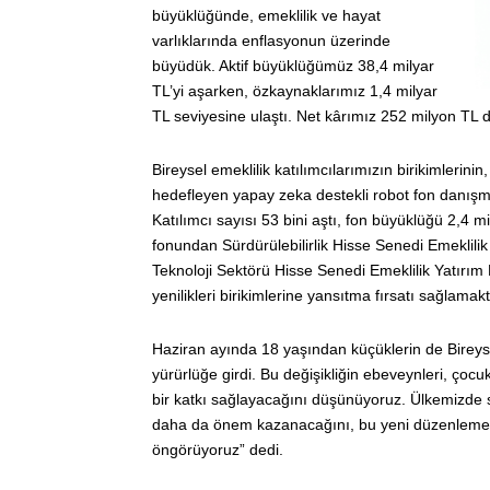
büyüklüğünde, emeklilik ve hayat
varlıklarında enflasyonun üzerinde
büyüdük. Aktif büyüklüğümüz 38,4 milyar
TL’yi aşarken, özkaynaklarımız 1,4 milyar
TL seviyesine ulaştı. Net kârımız 252 milyon TL 
Bireysel emeklilik katılımcılarımızın birikimlerini
hedefleyen yapay zeka destekli robot fon danı
Katılımcı sayısı 53 bini aştı, fon büyüklüğü 2,4 mi
fonundan Sürdürülebilirlik Hisse Senedi Emeklilik
Teknoloji Sektörü Hisse Senedi Emeklilik Yatırım F
yenilikleri birikimlerine yansıtma fırsatı sağlamakt
Haziran ayında 18 yaşından küçüklerin de Bireysel
yürürlüğe girdi. Bu değişikliğin ebeveynleri, çoc
bir katkı sağlayacağını düşünüyoruz. Ülkemizde 
daha da önem kazanacağını, bu yeni düzenleme il
öngörüyoruz” dedi.