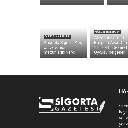
GÜNCEL HABERLER
GÜNCEL HABERLER
AXA Türkiye’den
Anadolu Sigorta Koç
Bengisu Avcı-Deni
Üniversitesi
Yıldızı-Bir Cesaret
mezunlarını verdi
Öyküsü belgeseli
HA
Sitem
kayn
ve t
yer 