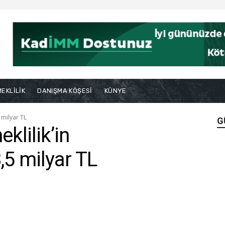
EKLİLİK
DANIŞMA KÖŞESİ
KÜNYE
 milyar TL
G
klilik’in
,5 milyar TL