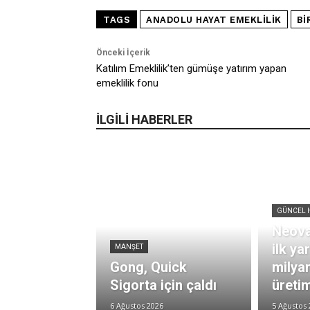
TAGS
ANADOLU HAYAT EMEKLILIK
BI
Önceki İçerik
Katılım Emeklilik’ten gümüşe yatırım yapan
emeklilik fonu
İLGİLİ HABERLER
GÜNCEL 
Neova
ilk ya
MANŞET
Gong, Quick
milya
Sigorta için çaldı
üretim
6 Ağustos 2026
5 Ağustos 