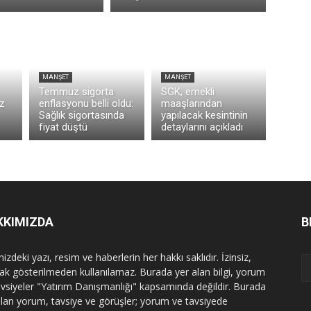
MANŞET
MANŞET
Temmuz sigorta
SGK, emekli
z
enflasyonu belli oldu:
maaşlarından
Sağlık sigortasında
yapılacak kesintinin
fiyat düştü
detaylarını açıkladı
KKIMIZDA
B
izdeki yazı, resim ve haberlerin her hakkı saklıdır. İzinsiz,
ak gösterilmeden kullanılamaz. Burada yer alan bilgi, yorum
avsiyeler "Yatırım Danışmanlığı" kapsamında değildir. Burada
alan yorum, tavsiye ve görüşler; yorum ve tavsiyede