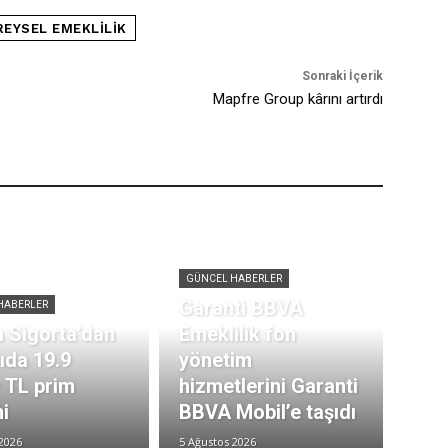
REYSEL EMEKLILIK
Sonraki İçerik
Mapfre Group kârını artırdı
GÜNCEL HABERLER
Garanti BBVA
HABERLER
 Sigorta’dan
Emeklilik fon
rıda 19.9
yönetim
r TL prim
hizmetlerini Garanti
i
BBVA Mobil’e taşıdı
2026
5 Ağustos 2026