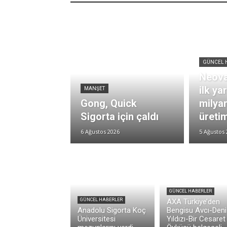
GÜNCEL 
Neova
ilk ya
MANŞET
Gong, Quick
milya
Sigorta için çaldı
üretim
6 Ağustos 2026
5 Ağustos 
GÜNCEL HABERLER
GÜNCEL HABERLER
AXA Türkiye’den
Anadolu Sigorta Koç
Bengisu Avcı-Deni
Üniversitesi
Yıldızı-Bir Cesaret