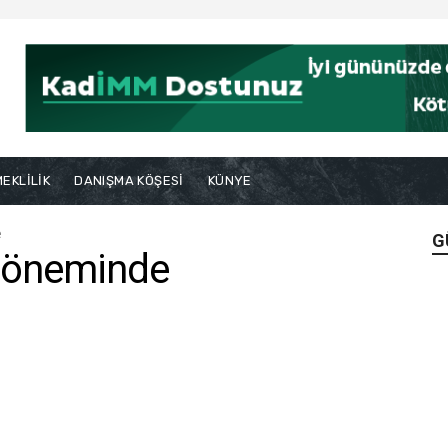
EKLİLİK
DANIŞMA KÖŞESİ
KÜNYE
e
G
 döneminde