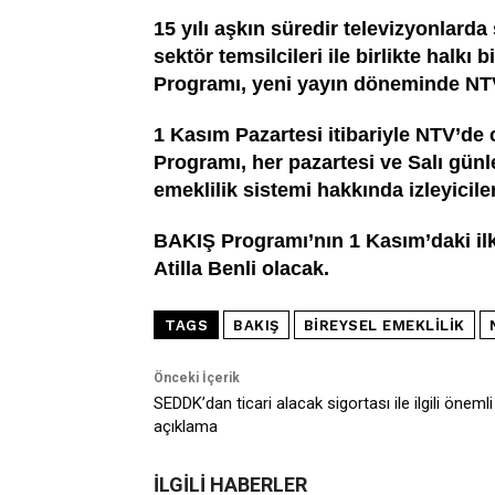
15 yılı aşkın süredir televizyonlarda
sektör temsilcileri ile birlikte halkı 
Programı, yeni yayın döneminde NTV
1 Kasım Pazartesi itibariyle NTV’d
Programı, her pazartesi ve Salı günle
emeklilik sistemi hakkında izleyicil
BAKIŞ Programı’nın 1 Kasım’daki ilk
Atilla Benli olacak.
TAGS
BAKIŞ
BIREYSEL EMEKLILIK
Önceki İçerik
SEDDK’dan ticari alacak sigortası ile ilgili önemli
açıklama
İLGİLİ HABERLER