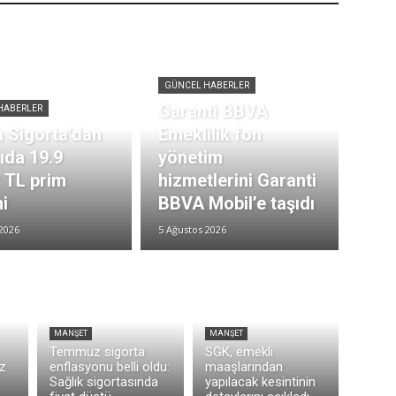
GÜNCEL HABERLER
Garanti BBVA
HABERLER
 Sigorta’dan
Emeklilik fon
rıda 19.9
yönetim
r TL prim
hizmetlerini Garanti
i
BBVA Mobil’e taşıdı
2026
5 Ağustos 2026
MANŞET
MANŞET
Temmuz sigorta
SGK, emekli
z
enflasyonu belli oldu:
maaşlarından
Sağlık sigortasında
yapılacak kesintinin