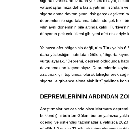
sigortalı varlıklarımız daha yüksek olsaydı, sektö
vatandaşlarımıza daha fazla yatırım, istihdam ve 
sigortalanma davranışının ‘risk gerçekleştikten’
depremleri ile sigortalanma talebinde çok hızlı 
yılın aynı döneminin bile altında kaldı. Türkiye’ni
dünyanın pek çok ülkesi gibi yeni afet riskleriyl
Yalnızca afet bölgesinin değil, tüm Türkiye’nin 
daha yüzleştiğini hatırlatan Gülen, “Sigorta kıymet
vurgulayarak, “Depremi, deprem olduğunda hatı
davranmaktan kaçınmalıyız. Depremlerde kaybed
azaltmak için toplumsal olarak bilinçlenerek sağl
sigorta ile güvence altına alabiliriz” şeklinde konu
DEPREMLERİNİN ARDINDAN ZO
Araştırmalar neticesinde olası Marmara depremi 
beklendiğini belirten Gülen, bunun yalnızca yakla
ödediği ve üstlendiği tazminatlarla yalnızca 202
günlük 1,2 milyar TL gibi bir tutarı ekonomiye 