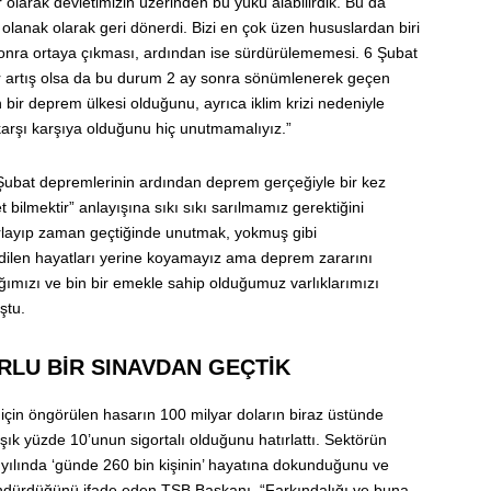
r olarak devletimizin üzerinden bu yükü alabilirdik. Bu da
olanak olarak geri dönerdi. Bizi en çok üzen hususlardan biri
 sonra ortaya çıkması, ardından ise sürdürülememesi. 6 Şubat
bir artış olsa da bu durum 2 ay sonra sönümlenerek geçen
n bir deprem ülkesi olduğunu, ayrıca iklim krizi nedeniyle
e karşı karşıya olduğunu hiç unutmamalıyız.”
6 Şubat depremlerinin ardından deprem gerçeğiyle bir kez
 bilmektir” anlayışına sıkı sıkı sarılmamız gerektiğini
rlayıp zaman geçtiğinde unutmak, yokmuş gibi
ilen hayatları yerine koyamayız ama deprem zararını
ığımızı ve bin bir emekle sahip olduğumuz varlıklarımızı
ştu.
RLU BİR SINAVDAN GEÇTİK
için öngörülen hasarın 100 milyar doların biraz üstünde
şık yüzde 10’unun sigortalı olduğunu hatırlattı. Sektörün
3 yılında ‘günde 260 bin kişinin’ hayatına dokunduğunu ve
döndürdüğünü ifade eden TSB Başkanı, “Farkındalığı ve buna