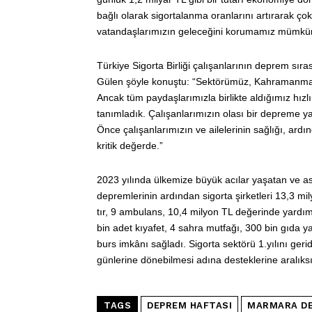
bağlı olarak sigortalanma oranlarını artırarak ç
vatandaşlarımızın geleceğini korumamız mümkün
Türkiye Sigorta Birliği çalışanlarının deprem sıras
Gülen şöyle konuştu: “Sektörümüz, Kahramanmara
Ancak tüm paydaşlarımızla birlikte aldığımız hızl
tanımladık. Çalışanlarımızın olası bir depreme y
Önce çalışanlarımızın ve ailelerinin sağlığı, ard
kritik değerde.”
2023 yılında ülkemize büyük acılar yaşatan ve a
depremlerinin ardından sigorta şirketleri 13,3 m
tır, 9 ambulans, 10,4 milyon TL değerinde yardı
bin adet kıyafet, 4 sahra mutfağı, 300 bin gıda ya
burs imkânı sağladı. Sigorta sektörü 1.yılını geri
günlerine dönebilmesi adına desteklerine aralıksı
TAGS
DEPREM HAFTASI
MARMARA DE