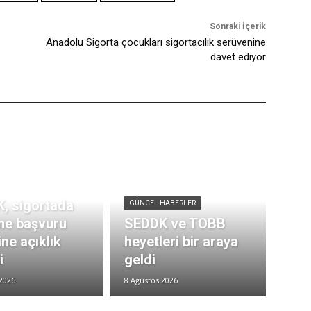
Sonraki İçerik
Anadolu Sigorta çocukları sigortacılık serüvenine
davet ediyor
, sigortada
GÜNCEL HABERLER
me başvuru
SEDDK ve TOBB
ne açıklık
heyetleri bir araya
i
geldi
2026
8 Ağustos 2026