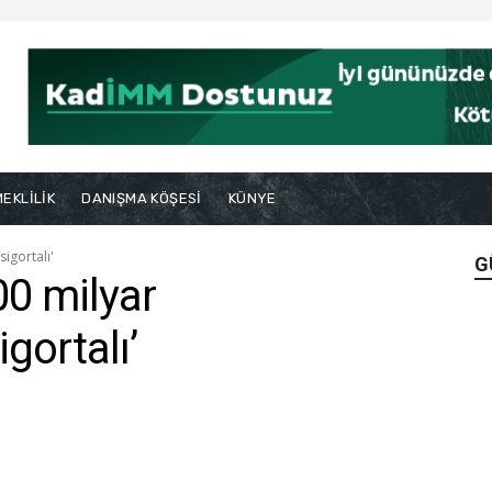
EKLİLİK
DANIŞMA KÖŞESİ
KÜNYE
igortalı'
G
00 milyar
igortalı’