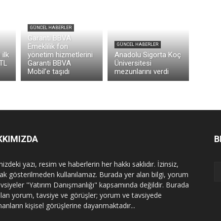
GÜNCEL HABERLER
Garanti BBVA
Emeklilik fon
GÜNCEL HABERLER
ilk
yönetim hizmetlerini
Anadolu Sigorta Koç
 TL
Garanti BBVA
Üniversitesi
Mobil’e taşıdı
mezunlarını verdi
KKIMIZDA
B
izdeki yazı, resim ve haberlerin her hakkı saklıdır. İzinsiz,
ak gösterilmeden kullanılamaz. Burada yer alan bilgi, yorum
avsiyeler "Yatırım Danışmanlığı" kapsamında değildir. Burada
alan yorum, tavsiye ve görüşler; yorum ve tavsiyede
nanların kişisel görüşlerine dayanmaktadır...