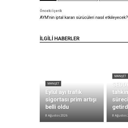
Önceki İçerik
AYM’nin iptal kararı sürücüleri nasıl etkileyecek?
İLGİLİ HABERLER
MANŞET
SEDDK
MANŞET
Eylül ayı trafik
tahki
sigortası prim artışı
süreci
belli oldu
getird
8 Ağustos 2026
8 Ağustos 