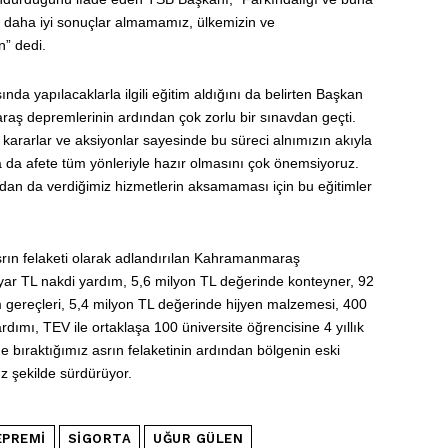
ok daha iyi sonuçlar almamamız, ülkemizin ve
” dedi.
ında yapılacaklarla ilgili eğitim aldığını da belirten Başkan
ş depremlerinin ardından çok zorlu bir sınavdan geçti.
ı kararlar ve aksiyonlar sayesinde bu süreci alnımızın akıyla
a da afete tüm yönleriyle hazır olmasını çok önemsiyoruz.
ından da verdiğimiz hizmetlerin aksamaması için bu eğitimler
srın felaketi olarak adlandırılan Kahramanmaraş
ilyar TL nakdi yardım, 5,6 milyon TL değerinde konteyner, 92
m gereçleri, 5,4 milyon TL değerinde hijyen malzemesi, 400
rdımı, TEV ile ortaklaşa 100 üniversite öğrencisine 4 yıllık
de bıraktığımız asrın felaketinin ardından bölgenin eski
z şekilde sürdürüyor.
PREMI
SIGORTA
UĞUR GÜLEN