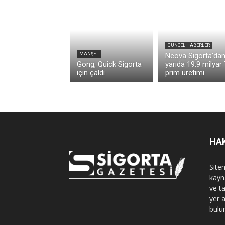
GÜNCEL HABERLER
MANŞET
Neova Sigorta’dan 
Gong, Quick Sigorta
yarıda 19.9 milyar
için çaldı
prim üretimi
HA
Sitem
kayn
ve t
yer 
bulu