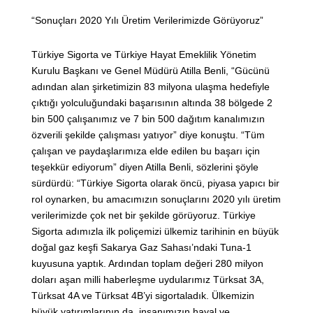
“Sonuçları 2020 Yılı Üretim Verilerimizde Görüyoruz”
Türkiye Sigorta ve Türkiye Hayat Emeklilik Yönetim
Kurulu Başkanı ve Genel Müdürü Atilla Benli, “Gücünü
adından alan şirketimizin 83 milyona ulaşma hedefiyle
çıktığı yolculuğundaki başarısının altında 38 bölgede 2
bin 500 çalışanımız ve 7 bin 500 dağıtım kanalımızın
özverili şekilde çalışması yatıyor” diye konuştu. “Tüm
çalışan ve paydaşlarımıza elde edilen bu başarı için
teşekkür ediyorum” diyen Atilla Benli, sözlerini şöyle
sürdürdü: “Türkiye Sigorta olarak öncü, piyasa yapıcı bir
rol oynarken, bu amacımızın sonuçlarını 2020 yılı üretim
verilerimizde çok net bir şekilde görüyoruz. Türkiye
Sigorta adımızla ilk poliçemizi ülkemiz tarihinin en büyük
doğal gaz keşfi Sakarya Gaz Sahası’ndaki Tuna-1
kuyusuna yaptık. Ardından toplam değeri 280 milyon
doları aşan milli haberleşme uydularımız Türksat 3A,
Türksat 4A ve Türksat 4B’yi sigortaladık. Ülkemizin
büyük yatırımlarının da, insanımızın hayal ve