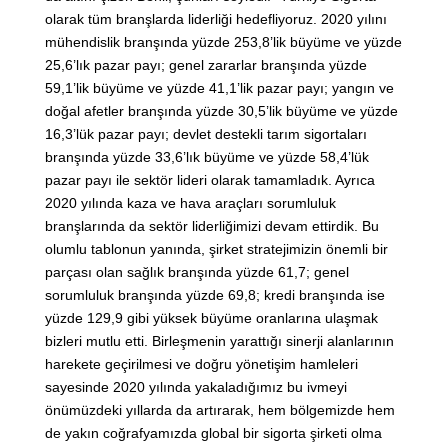
olarak tüm branşlarda liderliği hedefliyoruz. 2020 yılını
mühendislik branşında yüzde 253,8’lik büyüme ve yüzde
25,6’lık pazar payı; genel zararlar branşında yüzde
59,1’lik büyüme ve yüzde 41,1’lik pazar payı; yangın ve
doğal afetler branşında yüzde 30,5’lik büyüme ve yüzde
16,3’lük pazar payı; devlet destekli tarım sigortaları
branşında yüzde 33,6’lık büyüme ve yüzde 58,4’lük
pazar payı ile sektör lideri olarak tamamladık. Ayrıca
2020 yılında kaza ve hava araçları sorumluluk
branşlarında da sektör liderliğimizi devam ettirdik. Bu
olumlu tablonun yanında, şirket stratejimizin önemli bir
parçası olan sağlık branşında yüzde 61,7; genel
sorumluluk branşında yüzde 69,8; kredi branşında ise
yüzde 129,9 gibi yüksek büyüme oranlarına ulaşmak
bizleri mutlu etti. Birleşmenin yarattığı sinerji alanlarının
harekete geçirilmesi ve doğru yönetişim hamleleri
sayesinde 2020 yılında yakaladığımız bu ivmeyi
önümüzdeki yıllarda da artırarak, hem bölgemizde hem
de yakın coğrafyamızda global bir sigorta şirketi olma