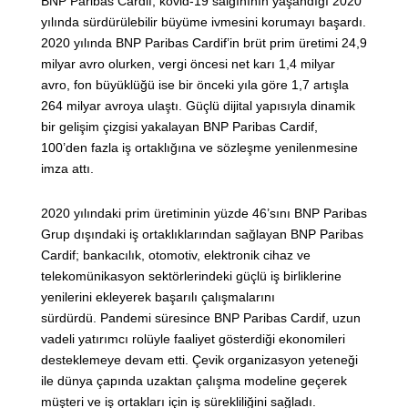
BNP Paribas Cardif, kovid-19 salgınının yaşandığı 2020
yılında sürdürülebilir büyüme ivmesini korumayı başardı.
2020 yılında BNP Paribas Cardif’in brüt prim üretimi 24,9
milyar avro olurken, vergi öncesi net karı 1,4 milyar
avro, fon büyüklüğü ise bir önceki yıla göre 1,7 artışla
264 milyar avroya ulaştı. Güçlü dijital yapısıyla dinamik
bir gelişim çizgisi yakalayan BNP Paribas Cardif,
100’den fazla iş ortaklığına ve sözleşme yenilenmesine
imza attı.
2020 yılındaki prim üretiminin yüzde 46’sını BNP Paribas
Grup dışındaki iş ortaklıklarından sağlayan BNP Paribas
Cardif; bankacılık, otomotiv, elektronik cihaz ve
telekomünikasyon sektörlerindeki güçlü iş birliklerine
yenilerini ekleyerek başarılı çalışmalarını
sürdürdü. Pandemi süresince BNP Paribas Cardif, uzun
vadeli yatırımcı rolüyle faaliyet gösterdiği ekonomileri
desteklemeye devam etti. Çevik organizasyon yeteneği
ile dünya çapında uzaktan çalışma modeline geçerek
müşteri ve iş ortakları için iş sürekliliğini sağladı.