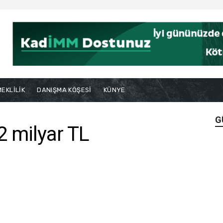
EKLİLİK
DANIŞMA KÖŞESİ
KÜNYE
G
2 milyar TL