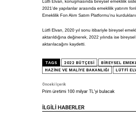
Lütfi Elvan, konuşmasında bireysel emeklilik si
2021’de yapılanlar arasında emeklilik yatırım fon
Emeklilik Fon Alım Satım Platformu’nu kurdukların
Lütfi Elvan, 2020 yıl sonu itibariyle bireysel eme
aktarıldığına değinerek, 2022 yılında ise bireysel
aktarılacağını kaydetti.
TAGS
2022 BÜTÇESI
BIREYSEL EMEKL
HAZINE VE MALIYE BAKANLIĞI
LÜTFI EL
Önceki İçerik
Prim üretimi 100 milyar TL’yi bulacak
İLGİLİ HABERLER