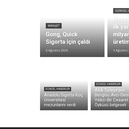
GÜNCEL 
Neova
ilk ya
MANŞET
Gong, Quick
milya
Sigorta için çaldı
üretim
6 Ağustos 2026
5 Ağustos 
GÜNCEL HABERLER
GÜNCEL HABERLER
AXA Türkiye’den
Anadolu Sigorta Koç
Bengisu Avcı-Deni
Üniversitesi
Yıldızı-Bir Cesaret
mezunlarını verdi
Öyküsü belgeseli