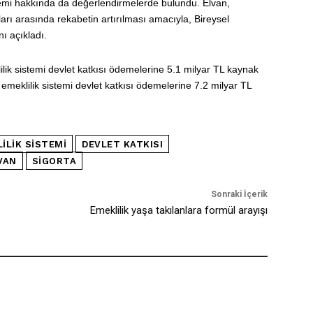
stemi hakkında da değerlendirmelerde bulundu. Elvan,
ları arasında rekabetin artırılması amacıyla, Bireysel
ı açıkladı.
klilik sistemi devlet katkısı ödemelerine 5.1 milyar TL kaynak
 emeklilik sistemi devlet katkısı ödemelerine 7.2 milyar TL
ILIK SISTEMI
DEVLET KATKISI
VAN
SIGORTA
Sonraki İçerik
Emeklilik yaşa takılanlara formül arayışı