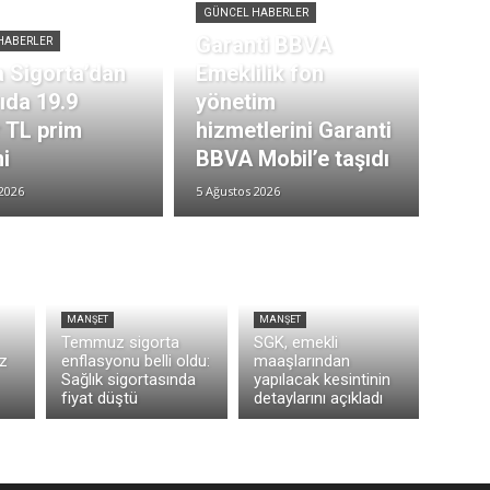
GÜNCEL HABERLER
Garanti BBVA
HABERLER
 Sigorta’dan
Emeklilik fon
rıda 19.9
yönetim
r TL prim
hizmetlerini Garanti
i
BBVA Mobil’e taşıdı
2026
5 Ağustos 2026
MANŞET
MANŞET
Temmuz sigorta
SGK, emekli
z
enflasyonu belli oldu:
maaşlarından
Sağlık sigortasında
yapılacak kesintinin
fiyat düştü
detaylarını açıkladı