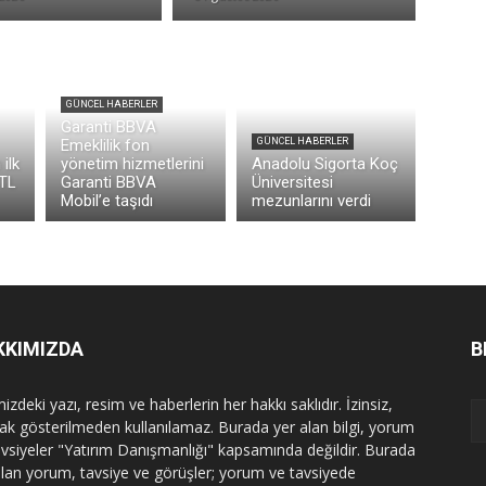
GÜNCEL HABERLER
Garanti BBVA
Emeklilik fon
GÜNCEL HABERLER
ilk
yönetim hizmetlerini
Anadolu Sigorta Koç
 TL
Garanti BBVA
Üniversitesi
Mobil’e taşıdı
mezunlarını verdi
KKIMIZDA
B
izdeki yazı, resim ve haberlerin her hakkı saklıdır. İzinsiz,
ak gösterilmeden kullanılamaz. Burada yer alan bilgi, yorum
avsiyeler "Yatırım Danışmanlığı" kapsamında değildir. Burada
alan yorum, tavsiye ve görüşler; yorum ve tavsiyede