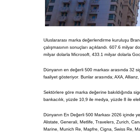
Uluslararası marka değerlendirme kuruluşu Bran
çalışmasının sonuçları açıklandı. 607.6 milyar dol
milyar dolarla Microsoft, 433.1 milyar dolarla Goo
Dünyanın en değerli 500 markası arasında 32 sigor
faaliyet gösteriyor. Bunlar arasında; AXA, Allianz,
Sektörlere göre marka değerine bakıldığında sigort
bankacılık, yüzde 10,9 ile medya, yüzde 8 ile elek
Dünyanın En Değerli 500 Markası 2026 içinde yer a
Alistate, Generali, Metlife, Travelers, Zurich, Can
Marine, Munich Re, Mapfre, Cigna, Swiss Re, Ma