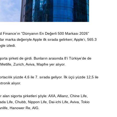
d Finance’ın “Dünyanın En Değerli 500 Markası 2026”
ar marka değeriyle Apple ilk sırada gelirken; Apple’ı, 565.3
gle izledi.
ta şirketi de girdi. Bunların arasında 8’i Türkiye’de de
 Metlife, Zurich, Aviva, Mapfre yer alıyor.
acılık yüzde 4,6 ile 7. sırada geliyor. İlk üçü yüzde 12,5 ile
tronik alıyor.
lan sigorta şirketleri şöyle: AXA, Allianz, Chine Life,
ada Life, Chubb, Nippon Life, Dai-ichi Life, Aviva, Tokio
nlife, Hanower Re, AIG.