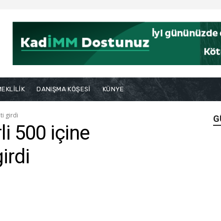
EKLİLİK
DANIŞMA KÖŞESİ
KÜNYE
i girdi
G
i 500 içine
irdi