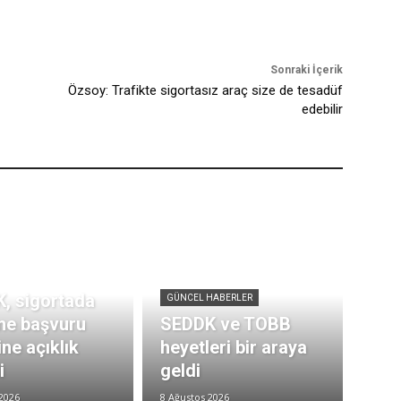
Sonraki İçerik
Özsoy: Trafikte sigortasız araç size de tesadüf
edebilir
, sigortada
GÜNCEL HABERLER
me başvuru
SEDDK ve TOBB
ne açıklık
heyetleri bir araya
i
geldi
2026
8 Ağustos 2026