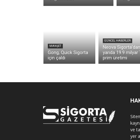
GÜNCEL HABERLER
MANŞET
Neova Sigorta’dan 
Gong, Quick Sigorta
yarıda 19.9 milyar
için çaldı
prim üretimi
HA
Sitem
kayn
ve t
yer 