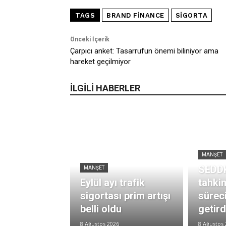
TAGS
BRAND FINANCE
SIGORTA
Önceki İçerik
Çarpıcı anket: Tasarrufun önemi biliniyor ama
hareket geçilmiyor
İLGİLİ HABERLER
MANŞET
SEDDK
MANŞET
Eylül ayı trafik
tahki
sigortası prim artışı
süreci
belli oldu
getird
8 Ağustos 2026
8 Ağustos 