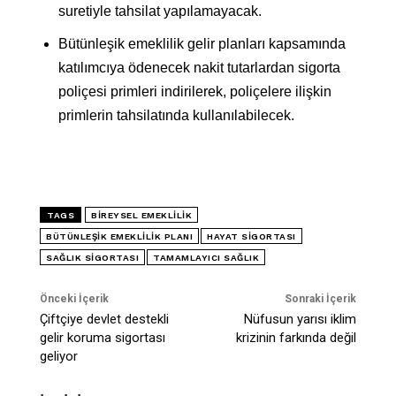
suretiyle tahsilat yapılamayacak.
Bütünleşik emeklilik gelir planları kapsamında
katılımcıya ödenecek nakit tutarlardan sigorta
poliçesi primleri indirilerek, poliçelere ilişkin
primlerin tahsilatında kullanılabilecek.
TAGS
BIREYSEL EMEKLILIK
BÜTÜNLEŞIK EMEKLILIK PLANI
HAYAT SIGORTASI
SAĞLIK SIGORTASI
TAMAMLAYICI SAĞLIK
Önceki İçerik
Sonraki İçerik
Çiftçiye devlet destekli
Nüfusun yarısı iklim
gelir koruma sigortası
krizinin farkında değil
geliyor