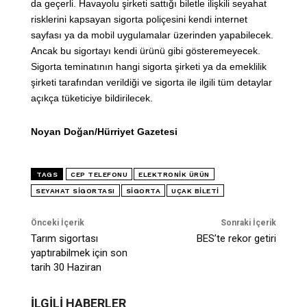
da geçerli. Havayolu şirketi sattığı biletle ilişkili seyahat
risklerini kapsayan sigorta poliçesini kendi internet
sayfası ya da mobil uygulamalar üzerinden yapabilecek.
Ancak bu sigortayı kendi ürünü gibi gösteremeyecek.
Sigorta teminatının hangi sigorta şirketi ya da emeklilik
şirketi tarafından verildiği ve sigorta ile ilgili tüm detaylar
açıkça tüketiciye bildirilecek.
Noyan Doğan/Hürriyet Gazetesi
TAGS
CEP TELEFONU
ELEKTRONIK ÜRÜN
SEYAHAT SIGORTASI
SIGORTA
UÇAK BILETI
Önceki İçerik
Sonraki İçerik
Tarım sigortası
BES’te rekor getiri
yaptırabilmek için son
tarih 30 Haziran
İLGİLİ HABERLER