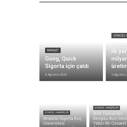
GÜNCEL 
Neova
ilk ya
MANŞET
Gong, Quick
milya
Sigorta için çaldı
üretim
6 Ağustos 2026
5 Ağustos 
GÜNCEL HABERLER
GÜNCEL HABERLER
AXA Türkiye’den
Anadolu Sigorta Koç
Bengisu Avcı-Deni
Üniversitesi
Yıldızı-Bir Cesaret