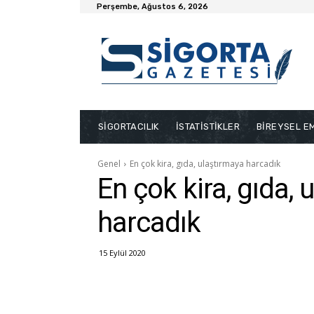
Perşembe, Ağustos 6, 2026
SİGORTACILIK
İSTATİSTİKLER
BİREYSEL EM
Genel
En çok kira, gıda, ulaştırmaya harcadık
En çok kira, gıda,
harcadık
15 Eylül 2020