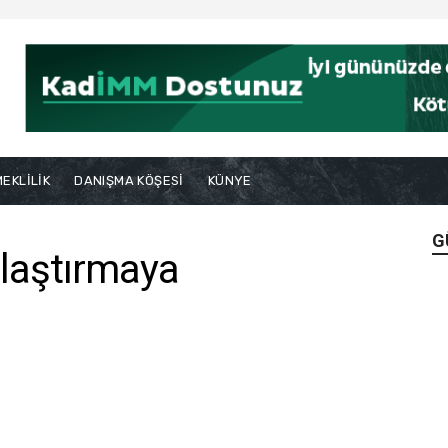
EKLİLİK
DANIŞMA KÖŞESİ
KÜNYE
G
 ulaştırmaya