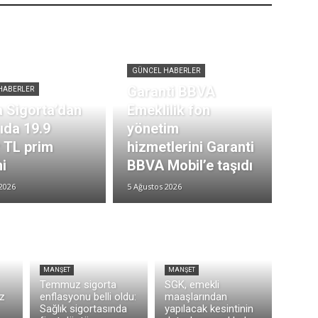
GÜNCEL HABERLER
Garanti BBVA
HABERLER
 Sigorta’dan
Emeklilik fon
rıda 19.9
yönetim
r TL prim
hizmetlerini Garanti
i
BBVA Mobil’e taşıdı
2026
5 Ağustos 2026
MANŞET
MANŞET
Temmuz sigorta
SGK, emekli
z
enflasyonu belli oldu:
maaşlarından
Sağlık sigortasında
yapılacak kesintinin