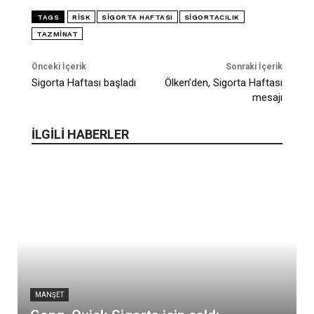
TAGS
RISK
SIGORTA HAFTASI
SIGORTACILIK
TAZMINAT
Önceki İçerik
Sonraki İçerik
Sigorta Haftası başladı
Ölken’den, Sigorta Haftası
mesajı
İLGİLİ HABERLER
MANŞET