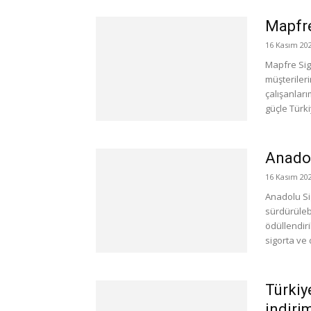
Mapfre
16 Kasım 20
Mapfre Sig
müşterileri
çalışanları
güçle Türkiy
Anadol
16 Kasım 20
Anadolu Sig
sürdürüleb
ödüllendiri
sigorta ve d
Türkiy
indiri