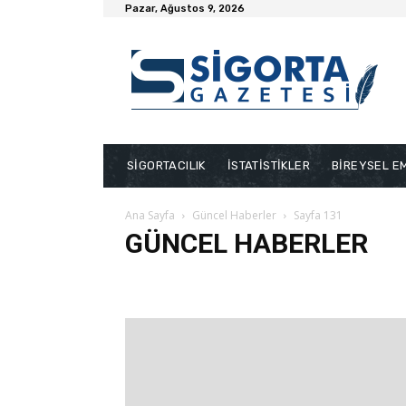
Pazar, Ağustos 9, 2026
SİGORTACILIK
İSTATİSTİKLER
BİREYSEL EM
Ana Sayfa
Güncel Haberler
Sayfa 131
GÜNCEL HABERLER
Bakış Videoları
Bireysel Emeklilik
Dask Haberleri
Sağlık
Son Yazılar
Sosyal Güvenlik
Tarım
Ya