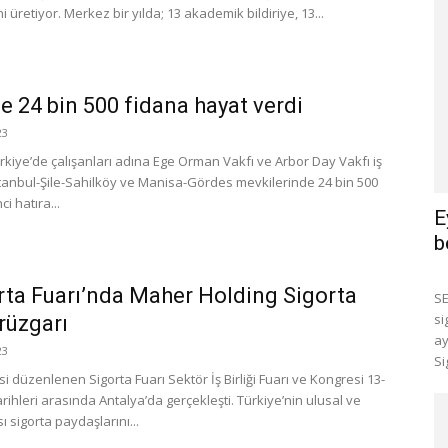
ni üretiyor. Merkez bir yılda; 13 akademik bildiriye, 13...
e 24 bin 500 fidana hayat verdi
23
rkiye’de çalışanları adına Ege Orman Vakfı ve Arbor Day Vakfı iş
 İstanbul-Şile-Sahilköy ve Manisa-Gördes mevkilerinde 24 bin 500
ci hatıra...
E
b
rta Fuarı’nda Maher Holding Sigorta
SE
si
rüzgarı
ay
23
Si
cisi düzenlenen Sigorta Fuarı Sektör İş Birliği Fuarı ve Kongresi 13-
rihleri arasında Antalya’da gerçekleşti. Türkiye’nin ulusal ve
ı sigorta paydaşlarını...