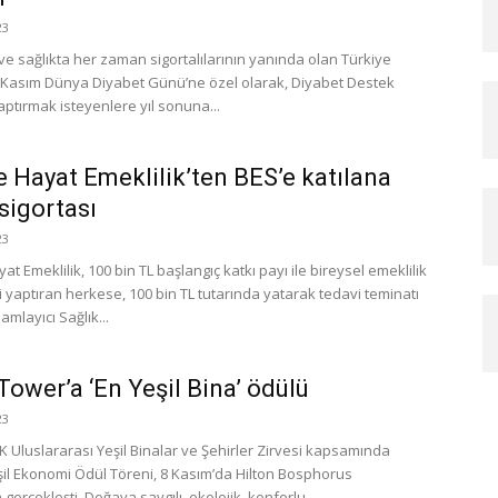
23
ve sağlıkta her zaman sigortalılarının yanında olan Türkiye
4 Kasım Dünya Diyabet Günü’ne özel olarak, Diyabet Destek
aptırmak isteyenlere yıl sonuna...
e Hayat Emeklilik’ten BES’e katılana
 sigortası
23
at Emeklilik, 100 bin TL başlangıç katkı payı ile bireysel emeklilik
 yaptıran herkese, 100 bin TL tutarında yatarak tedavi teminatı
mlayıcı Sağlık...
Tower’a ‘En Yeşil Bina’ ödülü
23
K Uluslararası Yeşil Binalar ve Şehirler Zirvesi kapsamında
şil Ekonomi Ödül Töreni, 8 Kasım’da Hilton Bosphorus
 gerçekleşti. Doğaya saygılı, ekolojik, konforlu...