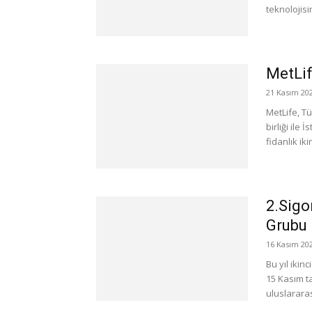
teknolojisi
MetLif
21 Kasım 20
MetLife, Tü
birliği ile
fidanlık ikin
2.Sigo
Grubu 
16 Kasım 20
Bu yıl ikin
15 Kasım ta
uluslararas