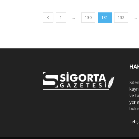
...
...
1
130
131
132
HA
Sitem
kayn
ve t
yer 
bulu
İleti