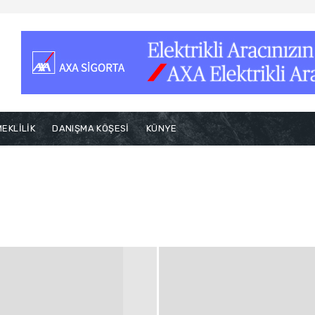
EKLİLİK
DANIŞMA KÖŞESİ
KÜNYE
Genel
Güncel Haberler
Konuk Yazarlar
Manşet
Reklam
zılar ve Yorumlar