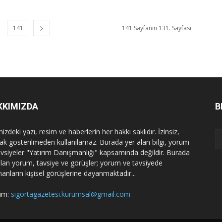
141
141 Sayfanın 131. Sayfası
KKIMIZDA
B
izdeki yazı, resim ve haberlerin her hakkı saklıdır. İzinsiz,
ak gösterilmeden kullanılamaz. Burada yer alan bilgi, yorum
avsiyeler "Yatırım Danışmanlığı" kapsamında değildir. Burada
alan yorum, tavsiye ve görüşler; yorum ve tavsiyede
nanların kişisel görüşlerine dayanmaktadır...
şim:
sigortagazetesi.kurumsal@gmail.com