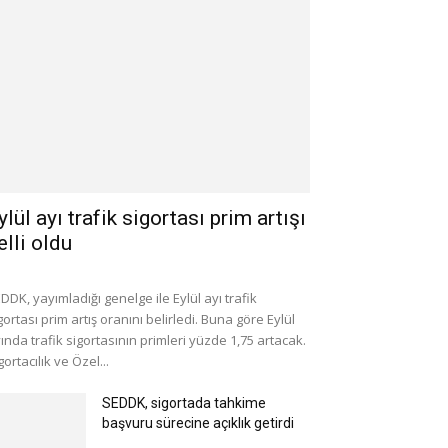
ylül ayı trafik sigortası prim artışı
elli oldu
DDK, yayımladığı genelge ile Eylül ayı trafik
gortası prim artış oranını belirledi. Buna göre Eylül
ında trafik sigortasının primleri yüzde 1,75 artacak.
gortacılık ve Özel...
SEDDK, sigortada tahkime
başvuru sürecine açıklık getirdi