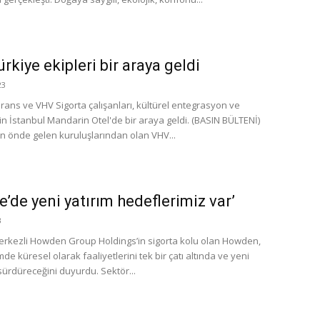
rkiye ekipleri bir araya geldi
23
ans ve VHV Sigorta çalışanları, kültürel entegrasyon ve
çin İstanbul Mandarin Otel'de bir araya geldi. (BASIN BÜLTENİ)
n önde gelen kuruluşlarından olan VHV...
e’de yeni yatırım hedeflerimiz var’
3
merkezli Howden Group Holdings’in sigorta kolu olan Howden,
e küresel olarak faaliyetlerini tek bir çatı altında ve yeni
sürdüreceğini duyurdu. Sektör...