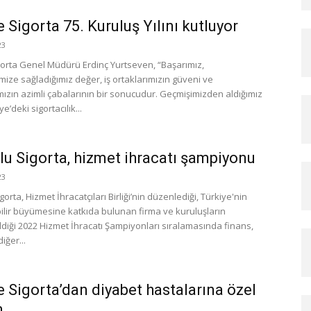
 Sigorta 75. Kuruluş Yılını kutluyor
23
orta Genel Müdürü Erdinç Yurtseven, “Başarımız,
mize sağladığımız değer, iş ortaklarımızın güveni ve
mızın azimli çabalarının bir sonucudur. Geçmişimizden aldığımız
e’deki sigortacılık...
u Sigorta, hizmet ihracatı şampiyonu
23
orta, Hizmet İhracatçıları Birliği’nin düzenlediği, Türkiye'nin
ilir büyümesine katkıda bulunan firma ve kuruluşların
ldiği 2022 Hizmet İhracatı Şampiyonları sıralamasında finans,
iğer...
e Sigorta’dan diyabet hastalarına özel
m