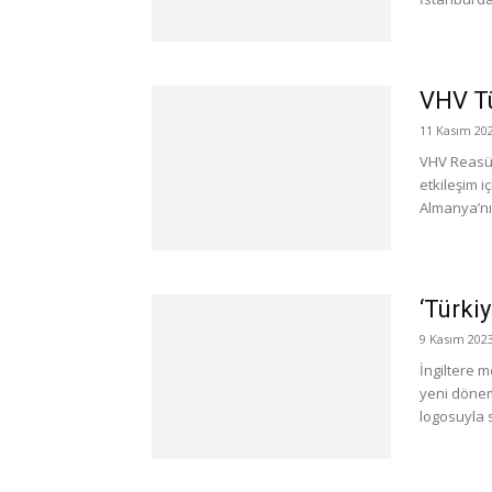
VHV Tü
11 Kasım 20
VHV Reasür
etkileşim i
Almanya’nı
‘Türkiy
9 Kasım 202
İngiltere 
yeni dönemd
logosuyla 