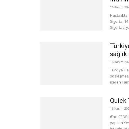
16 Kasım 20
Hastalıkta 
Sigorta, 1
Sigortası y
Türkiy
sağlık
16 Kasım 20
Türkiye Hay
sözleşmesi
içeren Tama
Quick 
16 Kasım 20
6’ncı ÇEDBİ
yapılan Ye
İstanbul’da