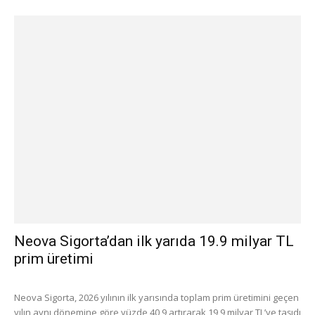
Neova Sigorta’dan ilk yarıda 19.9 milyar TL
prim üretimi
Neova Sigorta, 2026 yılının ilk yarısında toplam prim üretimini geçen
yılın aynı dönemine göre yüzde 40,9 artırarak 19,9 milyar TL’ye taşıdı