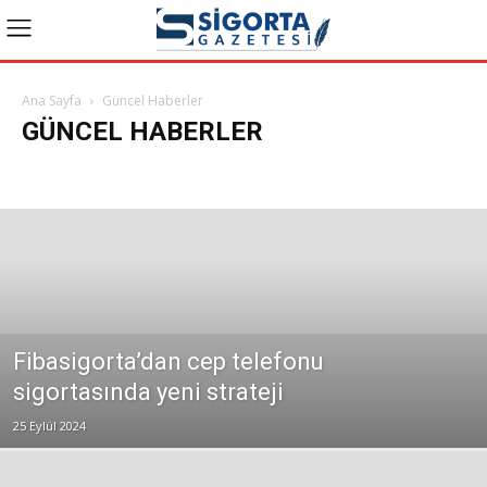
Ana Sayfa
Güncel Haberler
GÜNCEL HABERLER
Bakış Videoları
Bireysel Emeklilik
Dask Haberleri
Genel
Güncel Haberler
Konuk Yazarlar
Manşet
Reklam
Sağlık
Son Yazılar
Sosyal Güvenlik
Tarım
Yazılar ve Yorumlar
Fibasigorta’dan cep telefonu
sigortasında yeni strateji
25 Eylül 2024