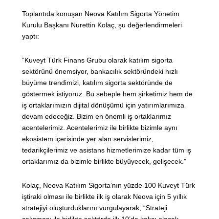
Toplantıda konuşan Neova Katılım Sigorta Yönetim
Kurulu Başkanı Nurettin Kolaç, şu değerlendirmeleri
yaptı:
“Kuveyt Türk Finans Grubu olarak katılım sigorta
sektörünü önemsiyor, bankacılık sektöründeki hızlı
büyüme trendimizi, katılım sigorta sektöründe de
göstermek istiyoruz. Bu sebeple hem şirketimiz hem de
iş ortaklarımızın dijital dönüşümü için yatırımlarımıza
devam edeceğiz. Bizim en önemli iş ortaklarımız
acentelerimiz. Acentelerimiz ile birlikte bizimle aynı
ekosistem içerisinde yer alan servislerimiz,
tedarikçilerimiz ve asistans hizmetlerimize kadar tüm iş
ortaklarımız da bizimle birlikte büyüyecek, gelişecek.”
Kolaç, Neova Katılım Sigorta’nın yüzde 100 Kuveyt Türk
iştiraki olması ile birlikte ilk iş olarak Neova için 5 yıllık
stratejiyi oluşturduklarını vurgulayarak, “Strateji
çalışması ile birlikte sektörde ilk 10’da kalıcı olacak,