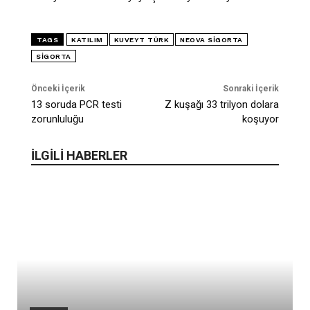
TAGS
KATILIM
KUVEYT TÜRK
NEOVA SIGORTA
SIGORTA
Önceki İçerik
Sonraki İçerik
13 soruda PCR testi
Z kuşağı 33 trilyon dolara
zorunluluğu
koşuyor
İLGİLİ HABERLER