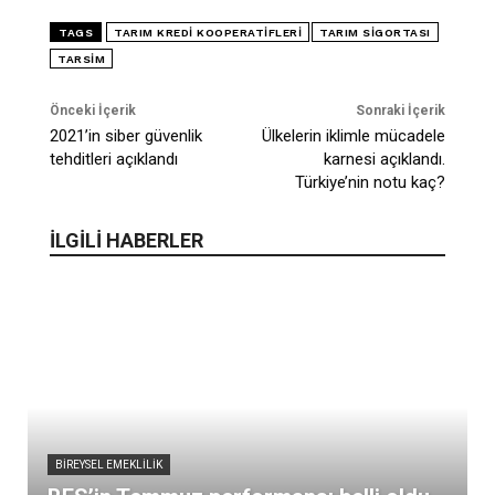
TAGS
TARIM KREDI KOOPERATIFLERI
TARIM SIGORTASI
TARSİM
Önceki İçerik
Sonraki İçerik
2021’in siber güvenlik
Ülkelerin iklimle mücadele
tehditleri açıklandı
karnesi açıklandı.
Türkiye’nin notu kaç?
İLGİLİ HABERLER
BIREYSEL EMEKLILIK