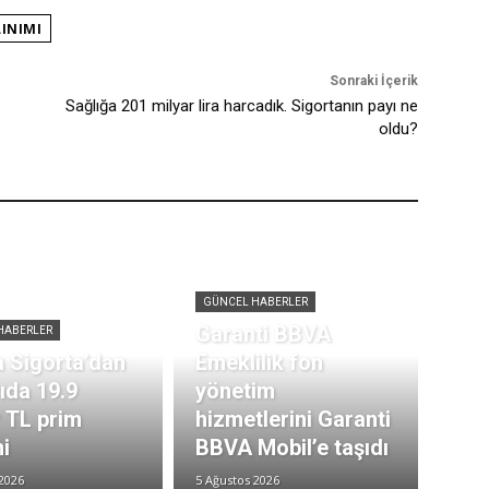
INIMI
Sonraki İçerik
Sağlığa 201 milyar lira harcadık. Sigortanın payı ne
oldu?
GÜNCEL HABERLER
Garanti BBVA
HABERLER
 Sigorta’dan
Emeklilik fon
rıda 19.9
yönetim
r TL prim
hizmetlerini Garanti
i
BBVA Mobil’e taşıdı
2026
5 Ağustos 2026