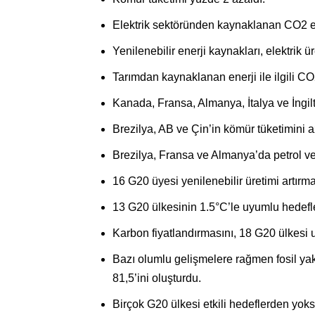
Elektrik sektöründen kaynaklanan CO2 em
Yenilenebilir enerji kaynakları, elektrik ü
Tarımdan kaynaklanan enerji ile ilgili C
Kanada, Fransa, Almanya, İtalya ve İngilt
Brezilya, AB ve Çin’in kömür tüketimini az
Brezilya, Fransa ve Almanya’da petrol ve 
16 G20 üyesi yenilenebilir üretimi artırmay
13 G20 ülkesinin 1.5°C’le uyumlu hedefler
Karbon fiyatlandırmasını, 18 G20 ülkesi 
Bazı olumlu gelişmelere rağmen fosil yakıt
81,5’ini oluşturdu.
Birçok G20 ülkesi etkili hedeflerden yok