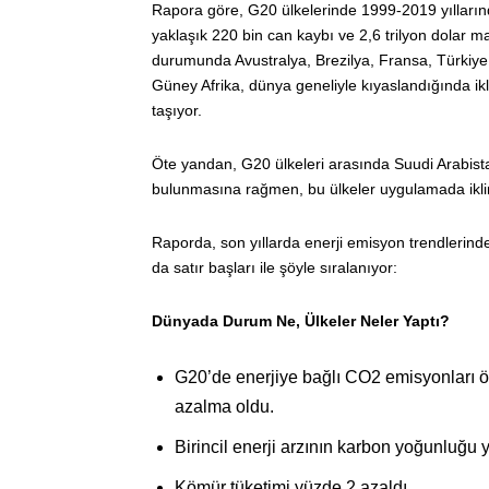
Rapora göre, G20 ülkelerinde 1999-2019 yıllarında
yaklaşık 220 bin can kaybı ve 2,6 trilyon dolar 
durumunda Avustralya, Brezilya, Fransa, Türkiye,
Güney Afrika, dünya geneliyle kıyaslandığında ikli
taşıyor.
Öte yandan, G20 ülkeleri arasında Suudi Arabistan
bulunmasına rağmen, bu ülkeler uygulamada iklim
Raporda, son yıllarda enerji emisyon trendlerinde
da satır başları ile şöyle sıralanıyor:
Dünyada Durum Ne, Ülkeler Neler Yaptı?
G20’de enerjiye bağlı CO2 emisyonları ö
azalma oldu.
Birincil enerji arzının karbon yoğunluğu 
Kömür tüketimi yüzde 2 azaldı.