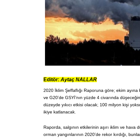
Editör:
Aytaç NALLAR
2020 İklim Şeffaflığı Raporuna göre; ekim ayına k
ve G20’de GSYİ’nın yüzde 4 civarında düşeceğinin 
düzeyde yıkıcı etkisi olacak; 100 milyon kişi y
ikiye katlanacak.
Raporda, salgının etkilerinin aşırı iklim ve hava du
orman yangınlarının 2020’de rekor kırdığı, bunla