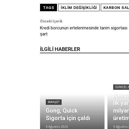
TAGS
IKLIM DEĞIŞIKLIĞI
KARBON SAL
Önceki İçerik
Kredi borcunun ertelenmesinde tarım sigortası
şart
İLGİLİ HABERLER
GÜNCEL 
Neova
ilk ya
MANŞET
Gong, Quick
milya
Sigorta için çaldı
üretim
6 Ağustos 2026
5 Ağustos 