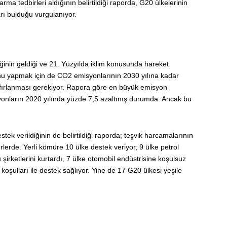
arma tedbirleri aldığının belirtildiği raporda, G20 ülkelerinin
arı bulduğu vurgulanıyor.
iğinin geldiği ve 21. Yüzyılda iklim konusunda hareket
Bunu yapmak için de CO2 emisyonlarının 2030 yılına kadar
sıfırlanması gerekiyor. Rapora göre en büyük emisyon
syonların 2020 yılında yüzde 7,5 azaltmış durumda. Ancak bu
ek verildiğinin de belirtildiği raporda; teşvik harcamalarının
erde. Yerli kömüre 10 ülke destek veriyor, 9 ülke petrol
şirketlerini kurtardı, 7 ülke otomobil endüstrisine koşulsuz
şulları ile destek sağlıyor. Yine de 17 G20 ülkesi yeşile