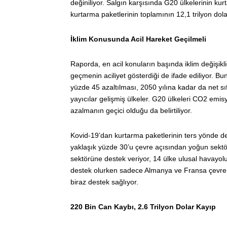
değiniliyor. Salgın karşısında G20 ülkelerinin kurt
kurtarma paketlerinin toplamının 12,1 trilyon dol
İklim Konusunda Acil Hareket Geçilmeli
Raporda, en acil konuların başında iklim değişikl
geçmenin aciliyet gösterdiği de ifade ediliyor. 
yüzde 45 azaltılması, 2050 yılına kadar da net 
yayıcılar gelişmiş ülkeler. G20 ülkeleri CO2 emi
azalmanın geçici olduğu da belirtiliyor.
Kovid-19’dan kurtarma paketlerinin ters yönde dest
yaklaşık yüzde 30’u çevre açısından yoğun sektörl
sektörüne destek veriyor, 14 ülke ulusal havayolu 
destek olurken sadece Almanya ve Fransa çevre ko
biraz destek sağlıyor.
220 Bin Can Kaybı, 2.6 Trilyon Dolar Kayıp