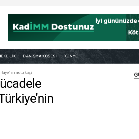
EKLİLİK
DANIŞMA KÖŞESİ
KÜNYE
rkiye’nin notu kaç?
G
mücadele
Türkiye’nin