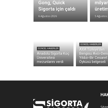
Gong, Quick
milya
Sigorta için çaldı
üretim
6 Ağustos 2026
5 Ağustos 
GÜNCEL HABERLER
GÜNCEL HABERLER
AXA Türkiye’den
Anadolu Sigorta Koç
Bengisu Avcı-Deni
Üniversitesi
Yıldızı-Bir Cesaret
mezunlarını verdi
Öyküsü belgeseli
HA
Sitem