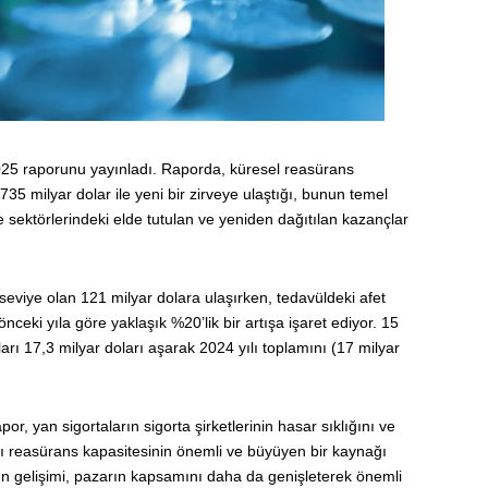
025 raporunu yayınladı. Raporda, küresel reasürans
35 milyar dolar ile yeni bir zirveye ulaştığı, bunun temel
sektörlerindeki elde tutulan ve yeniden dağıtılan kazançlar
seviye olan 121 milyar dolara ulaşırken, tedavüldeki afet
önceki yıla göre yaklaşık %20’lik bir artışa işaret ediyor. 15
çları 17,3 milyar doları aşarak 2024 yılı toplamını (17 milyar
or, yan sigortaların sigorta şirketlerinin hasar sıklığını ve
lı reasürans kapasitesinin önemli ve büyüyen bir kaynağı
nın gelişimi, pazarın kapsamını daha da genişleterek önemli