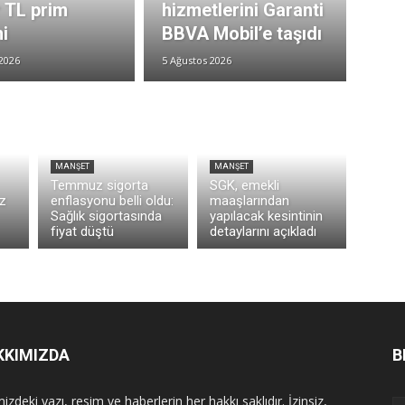
r TL prim
hizmetlerini Garanti
i
BBVA Mobil’e taşıdı
2026
5 Ağustos 2026
MANŞET
MANŞET
Temmuz sigorta
SGK, emekli
z
enflasyonu belli oldu:
maaşlarından
Sağlık sigortasında
yapılacak kesintinin
fiyat düştü
detaylarını açıkladı
KKIMIZDA
B
izdeki yazı, resim ve haberlerin her hakkı saklıdır. İzinsiz,