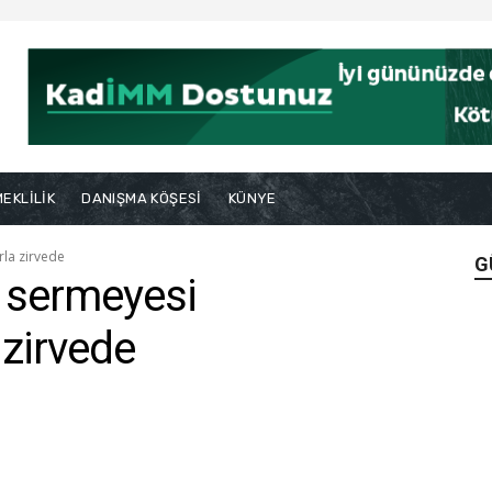
EKLİLİK
DANIŞMA KÖŞESİ
KÜNYE
rla zirvede
G
 sermeyesi
 zirvede