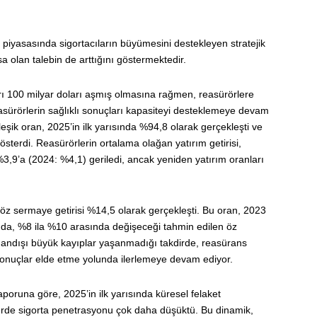
a piyasasında sigortacıların büyümesini destekleyen stratejik
a olan talebin de arttığını göstermektedir.
rları 100 milyar doları aşmış olmasına rağmen, reasürörlere
easürörlerin sağlıklı sonuçları kapasiteyi desteklemeye devam
leşik oran, 2025’in ilk yarısında %94,8 olarak gerçekleşti ve
österdi. Reasürörlerin ortalama olağan yatırım getirisi,
 %3,9’a (2024: %4,1) geriledi, ancak yeniden yatırım oranları
 öz sermaye getirisi %14,5 olarak gerçekleşti. Bu oran, 2023
 da, %8 ila %10 arasında değişeceği tahmin edilen öz
ğandışı büyük kayıplar yaşanmadığı takdirde, reasürans
sonuçlar elde etme yolunda ilerlemeye devam ediyor.
aporuna göre, 2025’in ilk yarısında küresel felaket
elerde sigorta penetrasyonu çok daha düşüktü. Bu dinamik,