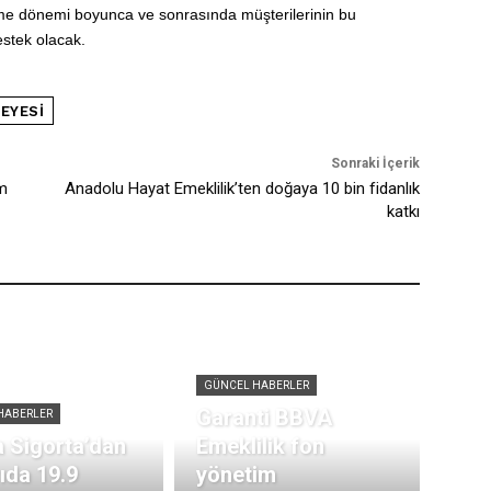
eme dönemi boyunca ve sonrasında müşterilerinin bu
estek olacak.
EYESI
Sonraki İçerik
ım
Anadolu Hayat Emeklilik’ten doğaya 10 bin fidanlık
katkı
GÜNCEL HABERLER
Garanti BBVA
HABERLER
 Sigorta’dan
Emeklilik fon
rıda 19.9
yönetim