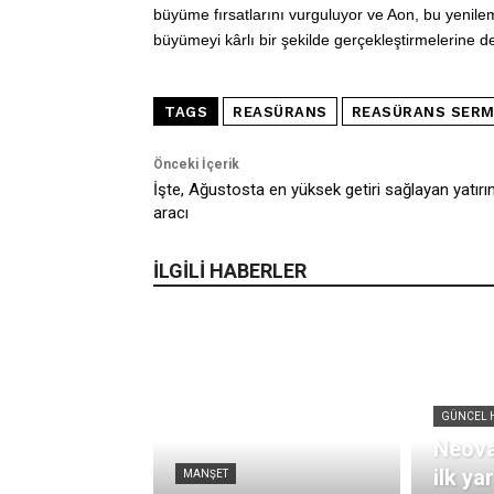
büyüme fırsatlarını vurguluyor ve Aon, bu yenil
büyümeyi kârlı bir şekilde gerçekleştirmelerine d
TAGS
REASÜRANS
REASÜRANS SERM
Önceki İçerik
İşte, Ağustosta en yüksek getiri sağlayan yatır
aracı
İLGİLİ HABERLER
GÜNCEL 
Neova
ilk ya
MANŞET