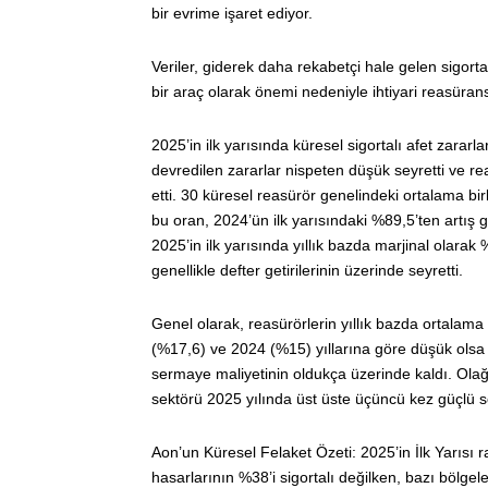
bir evrime işaret ediyor.
Veriler, giderek daha rekabetçi hale gelen sigort
bir araç olarak önemi nedeniyle ihtiyari reasürans
2025’in ilk yarısında küresel sigortalı afet zara
devredilen zararlar nispeten düşük seyretti ve r
etti. 30 küresel reasürör genelindeki ortalama bir
bu oran, 2024’ün ilk yarısındaki %89,5’ten artış g
2025’in ilk yarısında yıllık bazda marjinal olarak
genellikle defter getirilerinin üzerinde seyretti.
Genel olarak, reasürörlerin yıllık bazda ortalama
(%17,6) ve 2024 (%15) yıllarına göre düşük olsa
sermaye maliyetinin oldukça üzerinde kaldı. Ola
sektörü 2025 yılında üst üste üçüncü kez güçlü 
Aon’un Küresel Felaket Özeti: 2025’in İlk Yarısı r
hasarlarının %38’i sigortalı değilken, bazı bölg