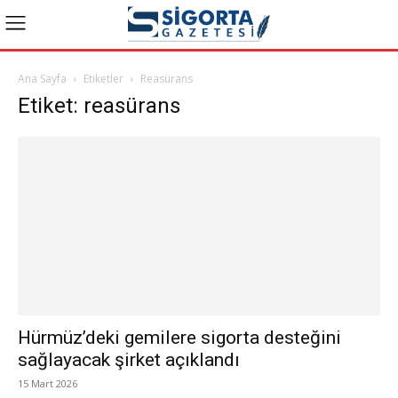
Ana Sayfa
Etiketler
Reasürans
Etiket: reasürans
Hürmüz’deki gemilere sigorta desteğini
sağlayacak şirket açıklandı
15 Mart 2026