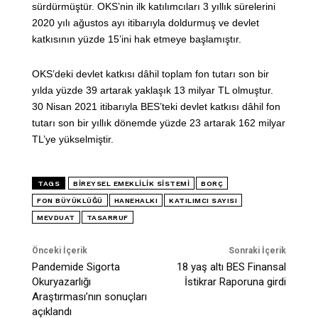
sürdürmüştür. OKS’nin ilk katılımcıları 3 yıllık sürelerini
2020 yılı ağustos ayı itibarıyla doldurmuş ve devlet
katkısının yüzde 15’ini hak etmeye başlamıştır.
OKS’deki devlet katkısı dâhil toplam fon tutarı son bir
yılda yüzde 39 artarak yaklaşık 13 milyar TL olmuştur.
30 Nisan 2021 itibarıyla BES’teki devlet katkısı dâhil fon
tutarı son bir yıllık dönemde yüzde 23 artarak 162 milyar
TL’ye yükselmiştir.
TAGS
BIREYSEL EMEKLILIK SISTEMI
BORÇ
FON BÜYÜKLÜĞÜ
HANEHALKI
KATILIMCI SAYISI
MEVDUAT
TASARRUF
Önceki İçerik
Sonraki İçerik
Pandemide Sigorta
18 yaş altı BES Finansal
Okuryazarlığı
İstikrar Raporuna girdi
Araştırması’nın sonuçları
açıklandı