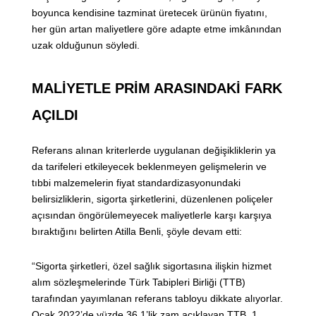
boyunca kendisine tazminat üretecek ürünün fiyatını,
her gün artan maliyetlere göre adapte etme imkânından
uzak olduğunun söyledi.
MALİYETLE PRİM ARASINDAKİ FARK
AÇILDI
Referans alınan kriterlerde uygulanan değişikliklerin ya
da tarifeleri etkileyecek beklenmeyen gelişmelerin ve
tıbbi malzemelerin fiyat standardizasyonundaki
belirsizliklerin, sigorta şirketlerini, düzenlenen poliçeler
açısından öngörülemeyecek maliyetlerle karşı karşıya
bıraktığını belirten Atilla Benli, şöyle devam etti:
“Sigorta şirketleri, özel sağlık sigortasına ilişkin hizmet
alım sözleşmelerinde Türk Tabipleri Birliği (TTB)
tarafından yayımlanan referans tabloyu dikkate alıyorlar.
Ocak 2022’de yüzde 36,1’lik zam açıklayan TTB, 1