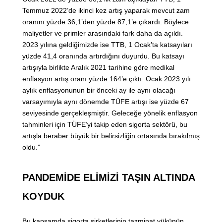
Temmuz 2022’de ikinci kez artış yaparak mevcut zam
oranını yüzde 36,1’den yüzde 87,1’e çıkardı. Böylece
maliyetler ve primler arasındaki fark daha da açıldı.
2023 yılına geldiğimizde ise TTB, 1 Ocak’ta katsayıları
yüzde 41,4 oranında artırdığını duyurdu. Bu katsayı
artışıyla birlikte Aralık 2021 tarihine göre medikal
enflasyon artış oranı yüzde 164’e çıktı. Ocak 2023 yılı
aylık enflasyonunun bir önceki ay ile aynı olacağı
varsayımıyla aynı dönemde TÜFE artışı ise yüzde 67
seviyesinde gerçekleşmiştir. Geleceğe yönelik enflasyon
tahminleri için TÜFE’yi takip eden sigorta sektörü, bu
artışla beraber büyük bir belirsizliğin ortasında bırakılmış
oldu.”
PANDEMİDE ELİMİZİ TAŞIN ALTINDA
KOYDUK
Bu kapsamda sigorta şirketlerinin tazminat yükünün