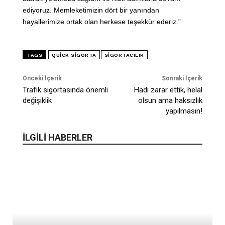
ediyoruz. Memleketimizin dört bir yanından
hayallerimize ortak olan herkese teşekkür ederiz.”
TAGS
QUICK SIGORTA
SIGORTACILIK
Önceki İçerik
Sonraki İçerik
Trafik sigortasında önemli
Hadi zarar ettik, helal
değişiklik
olsun ama haksızlık
yapılmasın!
İLGİLİ HABERLER