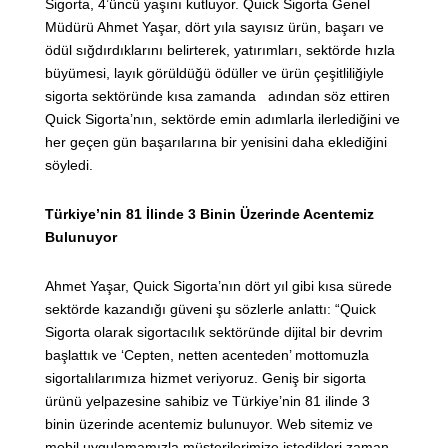
Sigorta, 4’üncü yaşını kutluyor. Quick Sigorta Genel
Müdürü Ahmet Yaşar, dört yıla sayısız ürün, başarı ve
ödül sığdırdıklarını belirterek, yatırımları, sektörde hızla
büyümesi, layık görüldüğü ödüller ve ürün çeşitliliğiyle
sigorta sektöründe kısa zamanda adından söz ettiren
Quick Sigorta’nın, sektörde emin adımlarla ilerlediğini ve
her geçen gün başarılarına bir yenisini daha eklediğini
söyledi.
Türkiye’nin 81 İlinde 3 Binin Üzerinde Acentemiz
Bulunuyor
Ahmet Yaşar, Quick Sigorta’nın dört yıl gibi kısa sürede
sektörde kazandığı güveni şu sözlerle anlattı: “Quick
Sigorta olarak sigortacılık sektöründe dijital bir devrim
başlattık ve ‘Cepten, netten acenteden’ mottomuzla
sigortalılarımıza hizmet veriyoruz. Geniş bir sigorta
ürünü yelpazesine sahibiz ve Türkiye’nin 81 ilinde 3
binin üzerinde acentemiz bulunuyor. Web sitemiz ve
mobil uygulamamızla müşterilerimize istedikleri zaman,