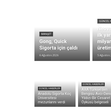
GÜNCEL 
Neova
ilk ya
MANŞET
Gong, Quick
milya
Sigorta için çaldı
üretim
6 Ağustos 2026
5 Ağustos 
GÜNCEL HABERLER
GÜNCEL HABERLER
AXA Türkiye’den
Anadolu Sigorta Koç
Bengisu Avcı-Deni
Üniversitesi
Yıldızı-Bir Cesaret
mezunlarını verdi
Öyküsü belgeseli