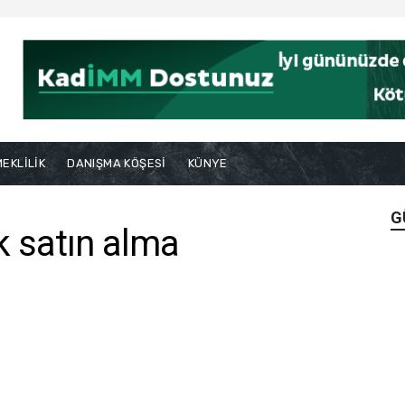
EKLİLİK
DANIŞMA KÖŞESİ
KÜNYE
G
k satın alma