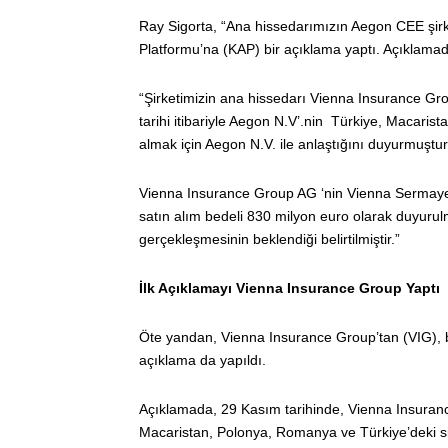
Ray Sigorta, “Ana hissedarımızın Aegon CEE şirke
Platformu’na (KAP) bir açıklama yaptı. Açıklamada
“Şirketimizin ana hissedarı Vienna Insurance 
tarihi itibariyle Aegon N.V’.nin Türkiye, Macarist
almak için Aegon N.V. ile anlaştığını duyurmuştur
Vienna Insurance Group AG ‘nin Vienna Sermaye 
satın alım bedeli 830 milyon euro olarak duyurul
gerçekleşmesinin beklendiği belirtilmiştir.”
İlk Açıklamayı Vienna Insurance Group Yaptı
Öte yandan, Vienna Insurance Group’tan (VIG), b
açıklama da yapıldı.
Açıklamada, 29 Kasım tarihinde, Vienna Insuranc
Macaristan, Polonya, Romanya ve Türkiye’deki sigor