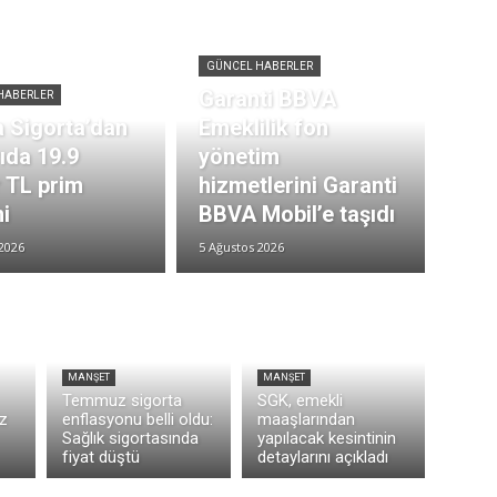
GÜNCEL HABERLER
Garanti BBVA
HABERLER
 Sigorta’dan
Emeklilik fon
rıda 19.9
yönetim
r TL prim
hizmetlerini Garanti
i
BBVA Mobil’e taşıdı
2026
5 Ağustos 2026
MANŞET
MANŞET
Temmuz sigorta
SGK, emekli
z
enflasyonu belli oldu:
maaşlarından
Sağlık sigortasında
yapılacak kesintinin
fiyat düştü
detaylarını açıkladı