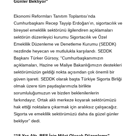
Günler Bekliyor”
Ekonomi Reformları Tanıtım Toplantısı’nda
Cumhurbaşkanı Recep Tayyip Erdoğan’ın, sigortacılık ve
bireysel emeklilik sektörünü ilgilendiren açıklamaları
sektörün düzenleyici kurumu Sigortacılık ve Özel
Emeklilik Düzenleme ve Denetleme Kurumu (SEDDK)
nezdinde heyecan ve mutlulukla karşılandı. SEDDK
Başkanı Türker Gürsoy, “Cumhurbaşkanımızın
açıklamaları, Hazine ve Maliye Bakanlığımızın destekleri
sektörümüzün geldiği nokta açısından çok önemli bir
güven işareti. SEDDK olarak başta Türkiye Sigorta Birliği
olmak üzere tüm paydaşlarımızla birlikte
sorumluluğumuzun ve bizden beklenilenlerin
farkındayız. Ortak aklı merkeze koyarak sektörümüzü
hak ettiği noktalara çıkarmak için aralıksız çalışacağız.
Sigorta ve emeklilik sektörümüzü daha da güzel günler
bekliyor” dedi.
“18 Yaş Altı, BES İçin Milat Olacak Düzenleme”