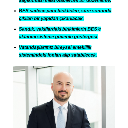
sağlanması milat olabilecek bir düzenleme.
BES sadece para biriktirilen, süre sonunda
çıkılan bir yapıdan çıkarılacak.
Sandık, vakıflardaki birikimlerin BES’e
aktarımı sisteme güvenin göstergesi.
Vatandaşlarımız bireysel emeklilik
sistemindeki fonları alıp satabilecek.