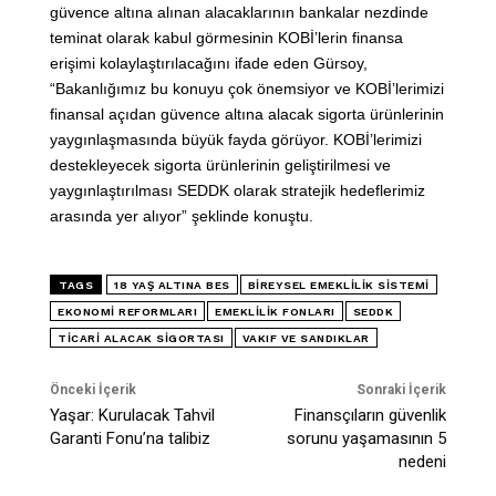
güvence altına alınan alacaklarının bankalar nezdinde
teminat olarak kabul görmesinin KOBİ’lerin finansa
erişimi kolaylaştırılacağını ifade eden Gürsoy,
“Bakanlığımız bu konuyu çok önemsiyor ve KOBİ’lerimizi
finansal açıdan güvence altına alacak sigorta ürünlerinin
yaygınlaşmasında büyük fayda görüyor. KOBİ’lerimizi
destekleyecek sigorta ürünlerinin geliştirilmesi ve
yaygınlaştırılması SEDDK olarak stratejik hedeflerimiz
arasında yer alıyor” şeklinde konuştu.
TAGS
18 YAŞ ALTINA BES
BIREYSEL EMEKLILIK SISTEMI
EKONOMI REFORMLARI
EMEKLILIK FONLARI
SEDDK
TICARI ALACAK SIGORTASI
VAKIF VE SANDIKLAR
Önceki İçerik
Sonraki İçerik
Yaşar: Kurulacak Tahvil
Finansçıların güvenlik
Garanti Fonu’na talibiz
sorunu yaşamasının 5
nedeni