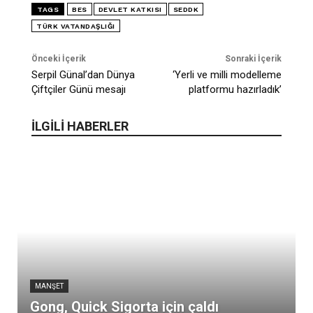
TAGS
BES
DEVLET KATKISI
SEDDK
TÜRK VATANDAŞLIĞI
Önceki İçerik
Sonraki İçerik
Serpil Günal’dan Dünya
‘Yerli ve milli modelleme
Çiftçiler Günü mesajı
platformu hazırladık’
İLGİLİ HABERLER
MANŞET
Gong, Quick Sigorta için çaldı