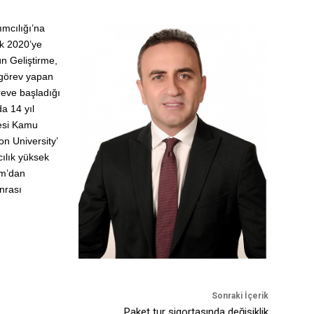
ımcılığı’na
ık 2020’ye
n Geliştirme,
 görev yapan
reve başladığı
a 14 yıl
tesi Kamu
n University’
ılık yüksek
am’dan
nrası
Sonraki İçerik
Paket tur sigortasında değişiklik