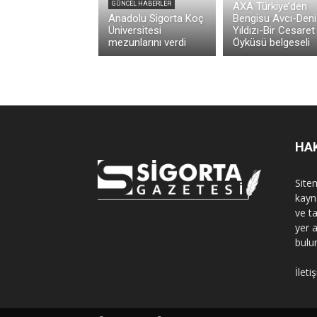
GÜNCEL HABERLER
AXA Türkiye’den
Anadolu Sigorta Koç
Bengisu Avcı-Deni
Üniversitesi
Yıldızı-Bir Cesaret
mezunlarını verdi
Öyküsü belgeseli
HA
Sitem
kayn
ve t
yer 
bulu
İleti