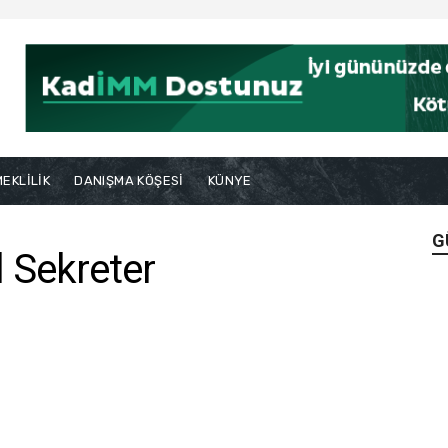
EKLİLİK
DANIŞMA KÖŞESİ
KÜNYE
G
 Sekreter