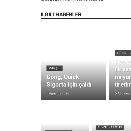
İLGİLİ HABERLER
GÜNCEL 
Neova
ilk ya
MANŞET
Gong, Quick
milya
Sigorta için çaldı
üretim
6 Ağustos 2026
5 Ağustos 
GÜNCEL HABERLER