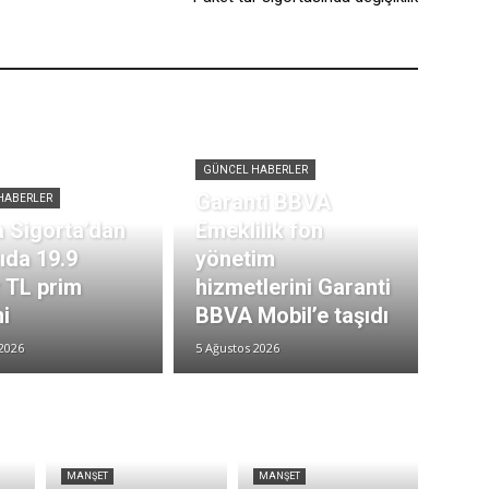
GÜNCEL HABERLER
Garanti BBVA
HABERLER
 Sigorta’dan
Emeklilik fon
rıda 19.9
yönetim
r TL prim
hizmetlerini Garanti
i
BBVA Mobil’e taşıdı
2026
5 Ağustos 2026
MANŞET
MANŞET