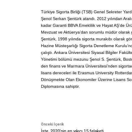
Türkiye Sigorta Birliği (TSB) Genel Sekreter Yard
Şenol Serkan Şentürk atandı. 2012 yılından Aral
kadar Garanti BBVA Emeklilik ve Hayat AŞ’de Ürü
Mevzuat ve Aktüerya’dan sorumlu müdür olarak
Şentürk, 1998 yılında sigorta murakıbı olarak gö
Hazine Müsteşarlığı Sigorta Denetleme Kurulu’nd
çalıştı. Ankara Üniversitesi Siyasal Bilgiler Fakül
Yönetimi bölümü mezunu Şenol S. Şentürk, Bosto
den finans ve Marmara Üniversitesi’nden sigortac
lisans dereceleri ile Erasmus University Rotterd
Dönüşmekte Olan Ekonomiler Üzerine Lisans So
Diplomasına sahiptir.
Önceki İçerik
İşte, 2020’nin en yıkıcı 15 felaketi