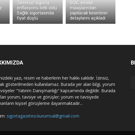
Temmuz sigorta
SGK, emekli
z
enflasyonu belli oldu:
maaşlarından
Sağlık sigortasında
yapılacak kesintinin
fiyat düştü
detaylarını açıkladı
KKIMIZDA
B
izdeki yazı, resim ve haberlerin her hakkı saklıdır. İzinsiz,
ak gösterilmeden kullanılamaz. Burada yer alan bilgi, yorum
avsiyeler "Yatırım Danışmanlığı" kapsamında değildir. Burada
alan yorum, tavsiye ve görüşler; yorum ve tavsiyede
nanların kişisel görüşlerine dayanmaktadır...
şim:
sigortagazetesi.kurumsal@gmail.com