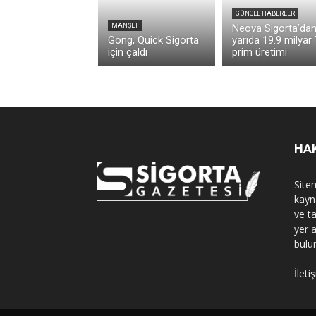
GÜNCEL HABERLER
MANŞET
Neova Sigorta’dan 
Gong, Quick Sigorta
yarıda 19.9 milyar
için çaldı
prim üretimi
HA
Sitem
kayn
ve t
yer 
bulu
İleti