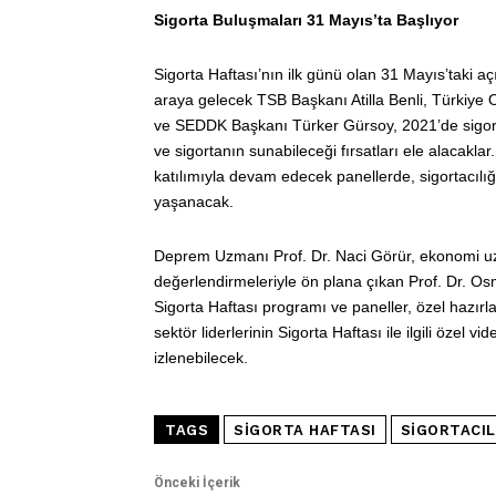
Sigorta Buluşmaları 31 Mayıs’ta Başlıyor
Sigorta Haftası’nın ilk günü olan 31 Mayıs’taki a
araya gelecek TSB Başkanı Atilla Benli, Türkiye O
ve SEDDK Başkanı Türker Gürsoy, 2021’de sigorta
ve sigortanın sunabileceği fırsatları ele alacakl
katılımıyla devam edecek panellerde, sigortacılığ
yaşanacak.
Deprem Uzmanı Prof. Dr. Naci Görür, ekonomi uzma
değerlendirmeleriyle ön plana çıkan Prof. Dr. Os
Sigorta Haftası programı ve paneller, özel hazır
sektör liderlerinin Sigorta Haftası ile ilgili öze
izlenebilecek.
TAGS
SIGORTA HAFTASI
SIGORTACIL
Önceki İçerik