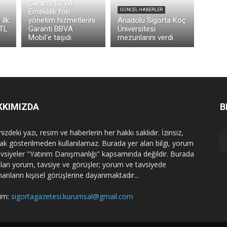
Garanti BBVA
Emeklilik fon
GÜNCEL HABERLER
ilk
yönetim hizmetlerini
Anadolu Sigorta Koç
 TL
Garanti BBVA
Üniversitesi
Mobil’e taşıdı
mezunlarını verdi
KKIMIZDA
B
izdeki yazı, resim ve haberlerin her hakkı saklıdır. İzinsiz,
ak gösterilmeden kullanılamaz. Burada yer alan bilgi, yorum
avsiyeler "Yatırım Danışmanlığı" kapsamında değildir. Burada
alan yorum, tavsiye ve görüşler; yorum ve tavsiyede
nanların kişisel görüşlerine dayanmaktadır...
şim:
sigortagazetesi.kurumsal@gmail.com